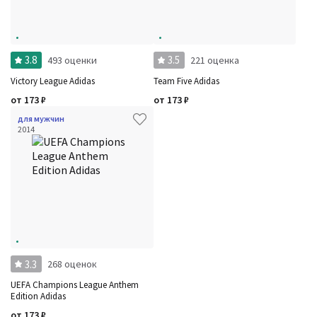
Фильтры
Сбросить все
Для кого
Рейтинг
Количество оценок
Сбросить
3.8
3.5
493 оценки
221 оценка
Аккорды
Семейство
Victory League Adidas
Team Five Adidas
Ноты
от
173
₽
от
173
₽
Ароматы за последние годы
Год производства
Сбросить
для мужчин
Бренды
2014
Время года
Страна производитель
3.3
268 оценок
UEFA Champions League Anthem
Edition Adidas
от
173
₽