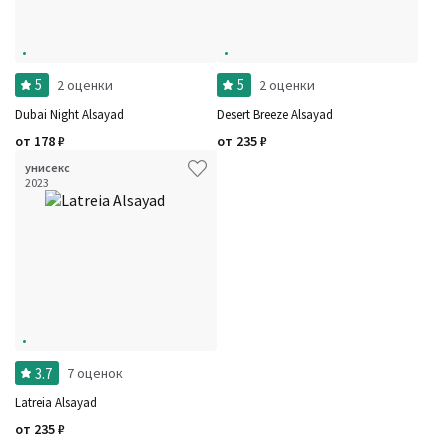
Фильтры
Сбросить все
Для кого
Рейтинг
Количество оценок
Сбросить
5
5
2 оценки
2 оценки
Цена
Сбросить
Шлейф
Сбросить
Dubai Night Alsayad
Desert Breeze Alsayad
Стойкость
Сбросить
от
178
₽
от
235
₽
Аккорды
Семейство
унисекс
Ноты
2023
Ароматы за последние годы
Бренды
Время года
Страна производитель
3.7
7 оценок
Latreia Alsayad
от
235
₽