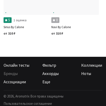
Стойкость
Сбросить
Аккорды
Семейство
Ноты
Ароматы за последние годы
5
0
1 оценка
Бренды
Время года
Sirius By Calone
Navi By Calone
Страна производитель
от
310
₽
от
310
₽
Онлайн тесты
Фильтр
Коллекции
Бренды
Аккорды
Ноты
Ассоциации
Еще
©
2026
, Aromatrix Все права защищены
Пользовательское соглашение