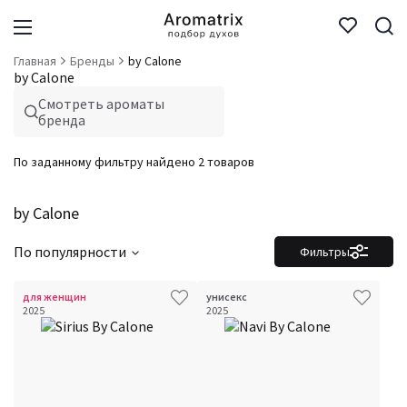
Главная
Бренды
by Calone
by Calone
Смотреть ароматы
бренда
По заданному фильтру найдено 2 товаров
by Calone
По популярности
Фильтры
для женщин
унисекс
2025
2025
Фильтры
Сбросить все
Для кого
Рейтинг
Количество оценок
Сбросить
Шлейф
Сбросить