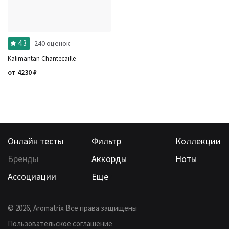
Ароматы за последние годы
Бренды
Время года
Страна производитель
4.3
240 оценок
Kalimantan Chantecaille
от
4230
₽
Онлайн тесты
Фильтр
Коллекции
Бренды
Аккорды
Ноты
Ассоциации
Еще
©
2026
, Aromatrix Все права защищены
Пользовательское соглашение