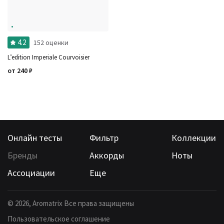
Ароматы за последние годы
Бренды
Время года
Страна производитель
4.2
152 оценки
L’edition Imperiale Courvoisier
от
240
₽
Онлайн тесты
Фильтр
Коллекции
Бренды
Аккорды
Ноты
Ассоциации
Еще
©
2026
, Aromatrix Все права защищены
Пользовательское соглашение