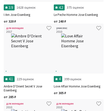
3.9
4.2
1628 оценок
375 оценок
I Am Jose Eisenberg
Le Peche Homme Jose Eisenberg
от
320
₽
от
240
₽
для женщин
унисекс
2017
2010
4.1
4
229 оценок
399 оценок
Ambre D'Orient Secret V Jose
Love Affair Homme Jose Eisenberg
Eisenberg
от
305
₽
от
285
₽
для женщин
для женщин
2010
2010