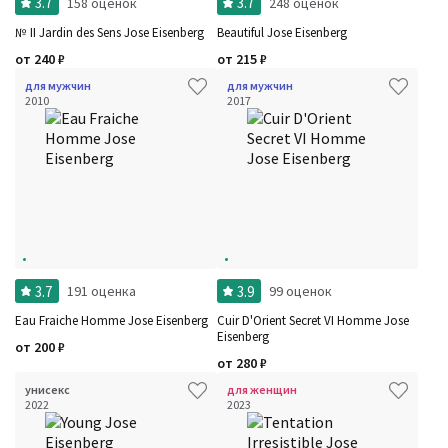
3.7
3.7
158 оценок
248 оценок
№ II Jardin des Sens Jose Eisenberg
Beautiful Jose Eisenberg
от
240
₽
от
215
₽
для мужчин
для мужчин
2010
2017
3.7
3.9
191 оценка
99 оценок
Eau Fraiche Homme Jose Eisenberg
Cuir D'Orient Secret VI Homme Jose
Eisenberg
от
200
₽
от
280
₽
унисекс
для женщин
2022
2023