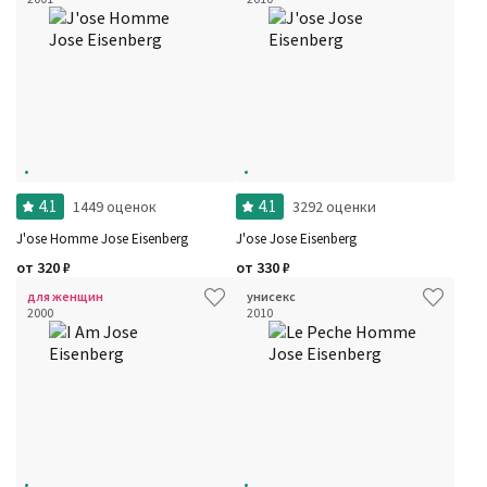
4.1
4.1
1449 оценок
3292 оценки
J'ose Homme Jose Eisenberg
J'ose Jose Eisenberg
от
320
₽
от
330
₽
для женщин
унисекс
2000
2010