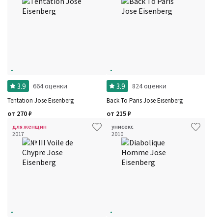
3.9
3.9
664 оценки
824 оценки
Tentation Jose Eisenberg
Back To Paris Jose Eisenberg
от
270
₽
от
215
₽
для женщин
унисекс
2017
2010