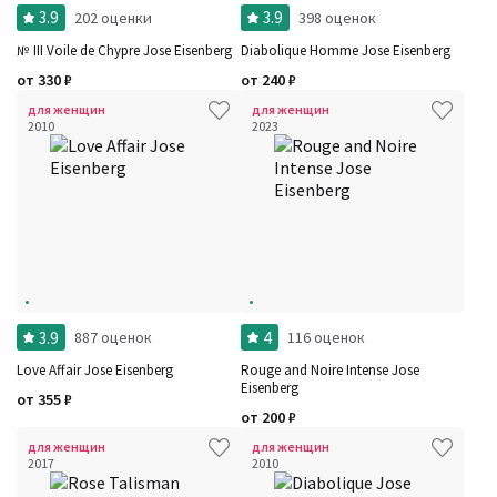
3.9
3.9
202 оценки
398 оценок
№ III Voile de Chypre Jose Eisenberg
Diabolique Homme Jose Eisenberg
от
330
₽
от
240
₽
для женщин
для женщин
2010
2023
Фильтры
Сбросить все
Для кого
Рейтинг
Количество оценок
Сбросить
Цена
Сбросить
Шлейф
Стойкость
Сбросить
Аккорды
3.9
4
887 оценок
116 оценок
Семейство
Ноты
Love Affair Jose Eisenberg
Rouge and Noire Intense Jose
Ароматы за последние годы
Eisenberg
от
355
₽
Год производства
Сбросить
от
200
₽
Бренды
Время года
для женщин
для женщин
Страна производитель
2017
2010