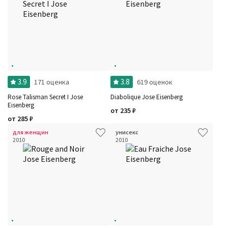
3.9
3.8
171 оценка
619 оценок
Rose Talisman Secret I Jose
Diabolique Jose Eisenberg
Eisenberg
от
235
₽
от
285
₽
для женщин
унисекс
2010
2010