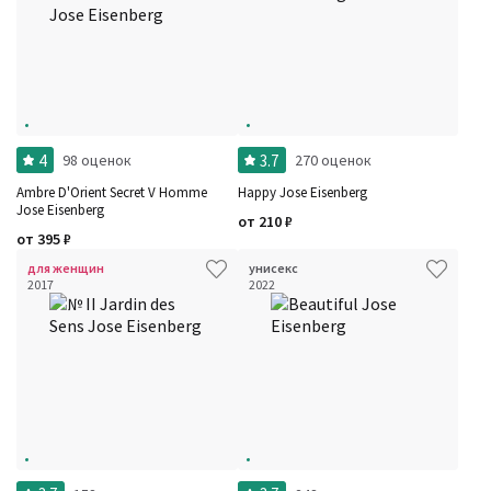
4
3.7
98 оценок
270 оценок
Ambre D'Orient Secret V Homme
Happy Jose Eisenberg
Jose Eisenberg
от
210
₽
от
395
₽
для женщин
унисекс
2017
2022