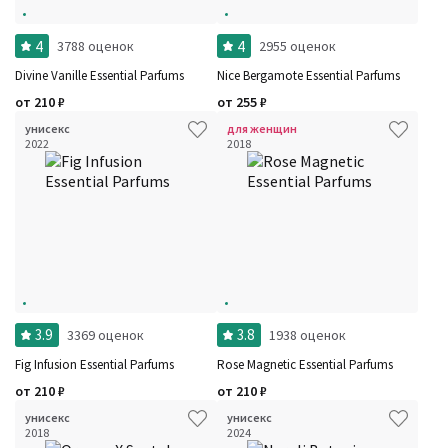
4
4
3788 оценок
2955 оценок
Divine Vanille Essential Parfums
Nice Bergamote Essential Parfums
от
210
₽
от
255
₽
унисекс
для женщин
2022
2018
3.9
3.8
3369 оценок
1938 оценок
Фильтры
Сбросить все
Для кого
Fig Infusion Essential Parfums
Rose Magnetic Essential Parfums
Рейтинг
от
210
₽
от
210
₽
Количество оценок
Сбросить
Цена
Сбросить
унисекс
унисекс
Шлейф
Сбросить
2018
2024
Аккорды