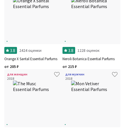
Семейство
Ноты
Ароматы за последние годы
Год производства
Сбросить
Бренды
Время года
Страна производитель
3.8
3.8
2424 оценки
1228 оценок
Orange X Santal Essential Parfums
Neroli Botanica Essential Parfums
от
205
₽
от
215
₽
для женщин
для мужчин
2018
2018