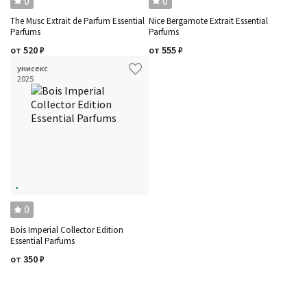
0
0
The Musc Extrait de Parfum Essential
Nice Bergamote Extrait Essential
Parfums
Parfums
от
520
₽
от
555
₽
унисекс
2025
0
Bois Imperial Collector Edition
Essential Parfums
от
350
₽