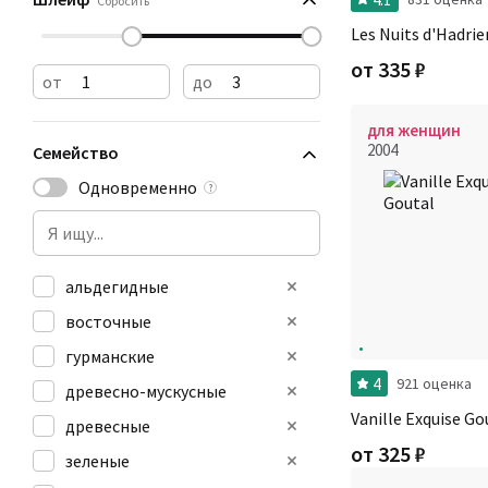
Сбросить
Les Nuits d'Hadrie
от
335
₽
от
до
для женщин
2004
Семейство
Одновременно
?
альдегидные
восточные
гурманские
4
921 оценка
древесно-мускусные
Vanille Exquise Go
древесные
от
325
₽
зеленые