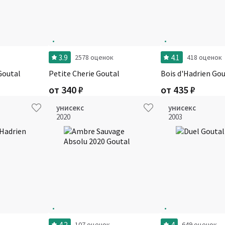
3.9
4.1
2578 оценок
418 оценок
Goutal
Petite Cherie Goutal
Bois d'Hadrien Gou
от
340
₽
от
435
₽
унисекс
унисекс
2020
2003
4.2
4
107 оценок
649 оценок