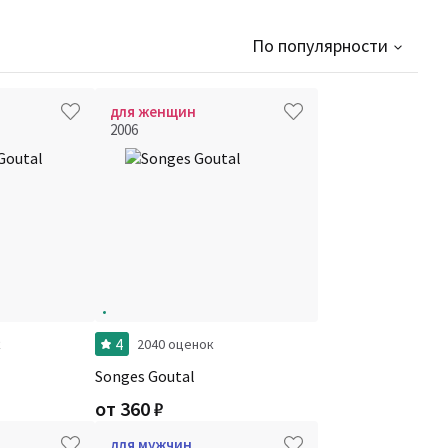
По популярности
для женщин
2006
4
к
2040 оценок
Songes Goutal
от
360
₽
для мужчин