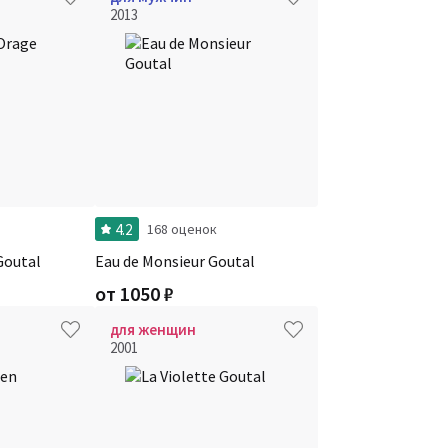
2013
4.2
168 оценок
Goutal
Eau de Monsieur Goutal
от
1050
₽
для женщин
2001