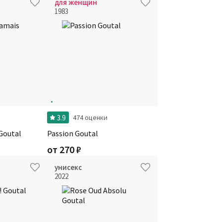
для женщин
1983
3.9
474 оценки
 Goutal
Passion Goutal
от
270
₽
унисекс
2022