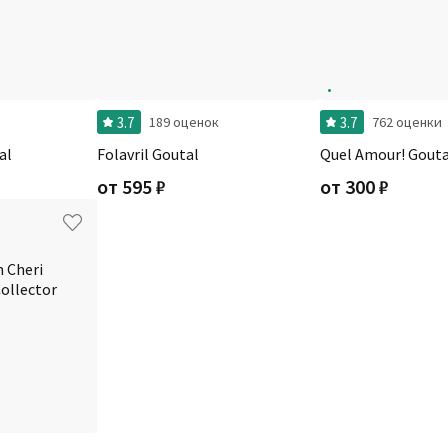
3.7
3.7
189 оценок
762 оценки
al
Folavril Goutal
Quel Amour! Gouta
от
595
₽
от
300
₽