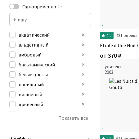
Одновременно
?
акватический
4.2
481 оценка
альдегидный
Etoile d'Une Nuit 
амбровый
от
370
₽
бальзамический
унисекс
2003
белые цветы
ванильный
вишневый
древесный
дымный
Показать все
желтые цветы
животный
Шлейф
4.1
831 оценка