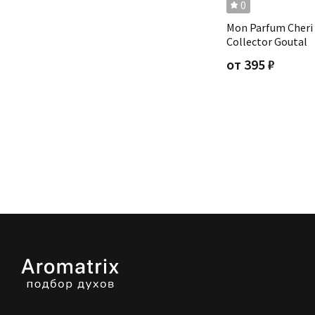
0
Mon Parfum Cheri 
Collector Goutal
от
395
₽