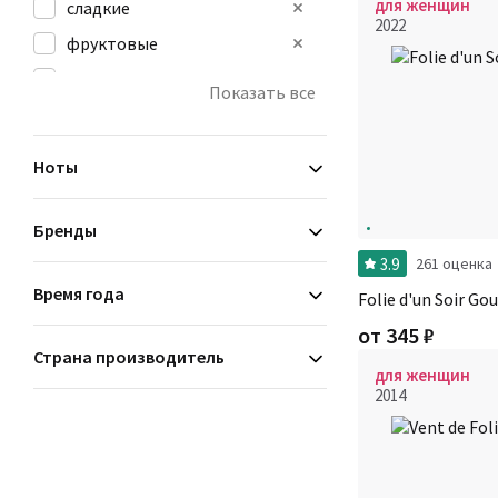
для женщин
сладкие
2022
фруктовые
фужерные
Показать все
цветочные
цитрусовые
Ноты
Бренды
3.9
261 оценка
Время года
Folie d'un Soir Go
от
345
₽
Страна производитель
для женщин
2014