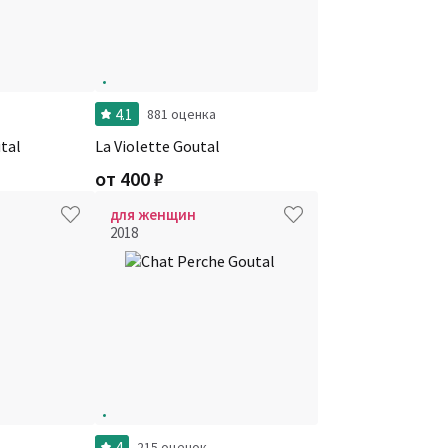
4.1
881 оценка
tal
La Violette Goutal
от
400
₽
для женщин
2018
4
215 оценок