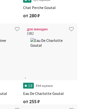
Chat Perche Goutal
от
280
₽
для женщин
1982
3.9
894 оценки
outal
Eau De Charlotte Goutal
от
255
₽