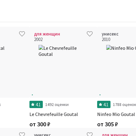
для женщин
унисекс
2002
2010
4.1
4.1
к
1492 оценки
1788 оцено
Le Chevrefeuille Goutal
Ninfeo Mio Goutal
от
300
₽
от
305
₽
унисекс
для женщин