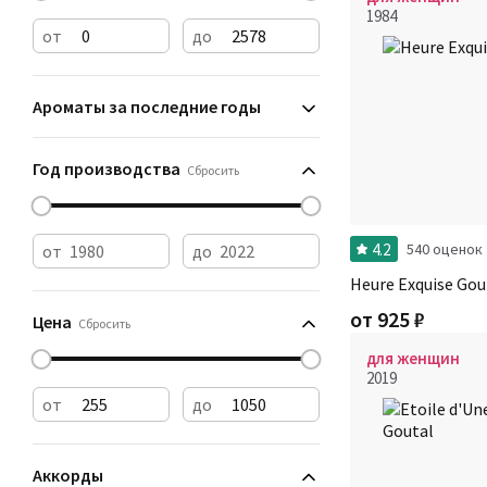
1984
от
до
Ароматы за последние годы
Год производства
Сбросить
4.2
540 оценок
от
до
Heure Exquise Gou
от
925
₽
Цена
Сбросить
для женщин
2019
от
до
Аккорды