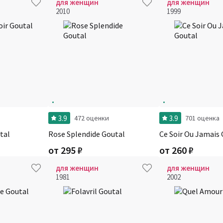
для женщин
для женщин
2010
1999
3.9
3.9
472 оценки
701 оценка
utal
Rose Splendide Goutal
Ce Soir Ou Jamais
от
295
₽
от
260
₽
для женщин
для женщин
1981
2002