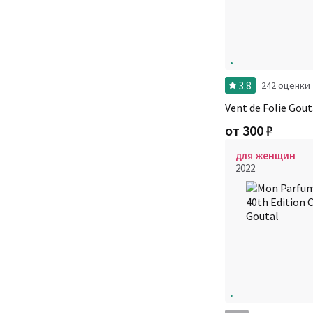
3.8
242 оценки
Vent de Folie Gout
от
300
₽
для женщин
2022