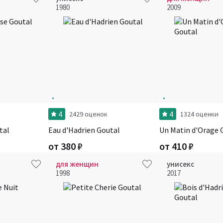
1980
2009
4
4
2429 оценок
1324 оценки
tal
Eau d'Hadrien Goutal
Un Matin d'Orage 
от
380
₽
от
410
₽
для женщин
унисекс
1998
2017