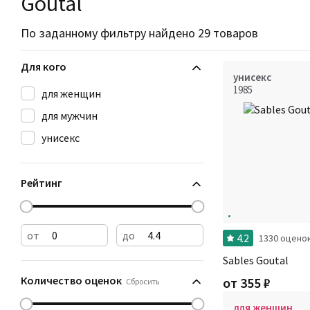
Goutal
По заданному фильтру найдено 29 товаров
Для кого
унисекс
1985
для женщин
для мужчин
унисекс
Рейтинг
от
до
4.2
1330 оцено
Sables Goutal
Количество оценок
от
355
₽
Сбросить
для женщин