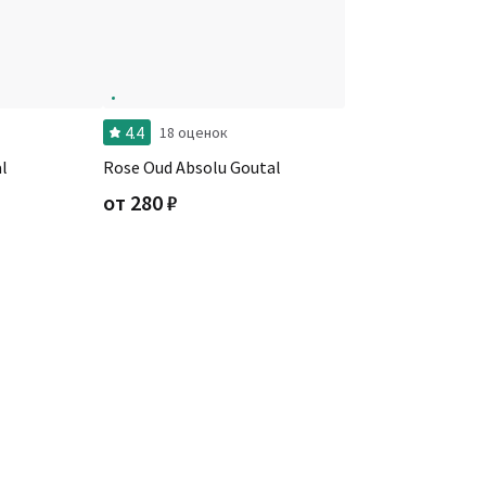
4.4
18 оценок
l
Rose Oud Absolu Goutal
от
280
₽