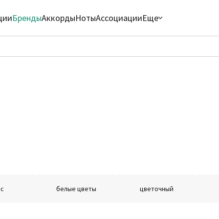
ции
Бренды
Аккорды
Ноты
Ассоциации
Еще
с
белые цветы
цветочный