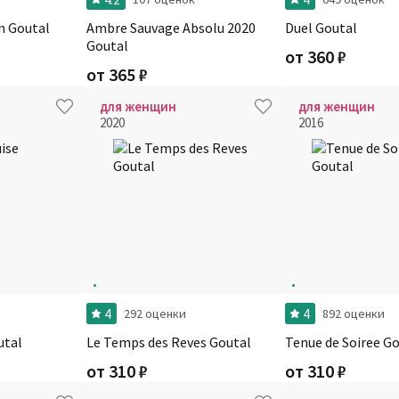
n Goutal
Ambre Sauvage Absolu 2020
Duel Goutal
Goutal
от
360
₽
от
365
₽
для женщин
для женщин
2020
2016
4
4
292 оценки
892 оценки
utal
Le Temps des Reves Goutal
Tenue de Soiree G
от
310
₽
от
310
₽