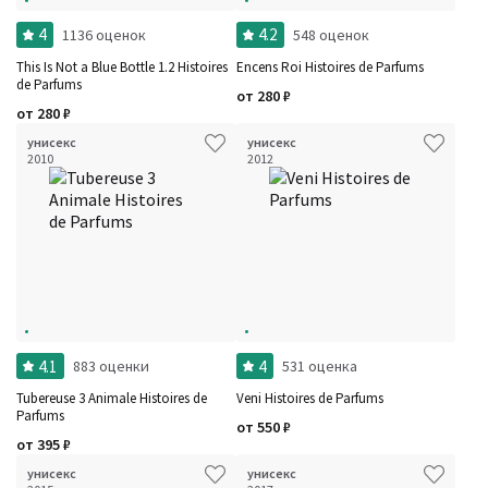
4
4.2
1136 оценок
548 оценок
This Is Not a Blue Bottle 1.2 Histoires
Encens Roi Histoires de Parfums
de Parfums
от
280
₽
от
280
₽
унисекс
унисекс
2010
2012
Фильтры
Сбросить все
Для кого
4.1
4
883 оценки
531 оценка
Рейтинг
Количество оценок
Сбросить
Tubereuse 3 Animale Histoires de
Veni Histoires de Parfums
Цена
Сбросить
Parfums
от
550
₽
Шлейф
Сбросить
от
395
₽
Стойкость
Сбросить
Аккорды
унисекс
унисекс
Семейство