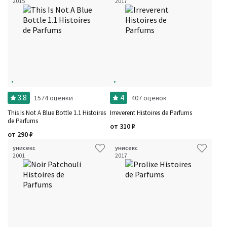
2015
2017
Ноты
Ароматы за последние годы
Год производства
Сбросить
Бренды
Время года
Страна производитель
3.8
4
1574 оценки
407 оценок
This Is Not A Blue Bottle 1.1 Histoires
Irreverent Histoires de Parfums
de Parfums
от
310
₽
от
290
₽
унисекс
унисекс
2001
2017