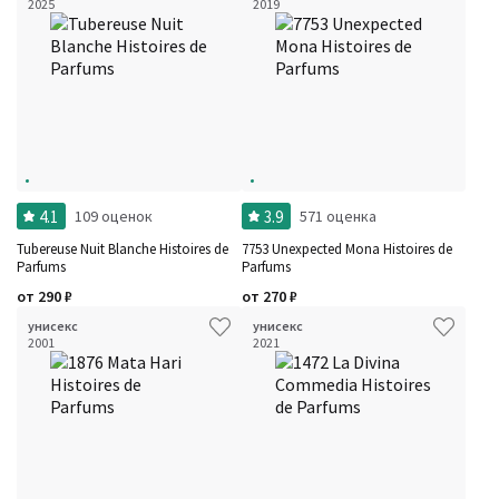
2025
2019
4.1
3.9
109 оценок
571 оценка
Tubereuse Nuit Blanche Histoires de
7753 Unexpected Mona Histoires de
Parfums
Parfums
от
290
₽
от
270
₽
унисекс
унисекс
2001
2021