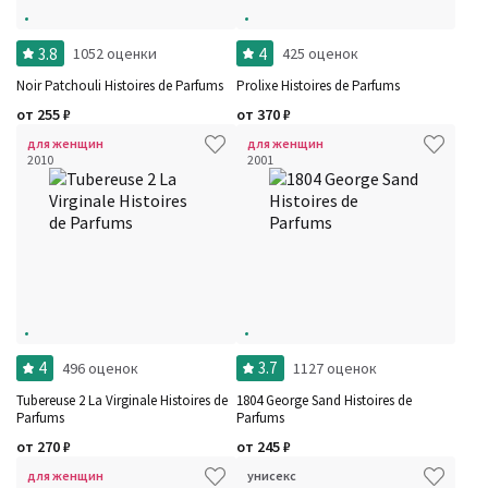
3.8
4
1052 оценки
425 оценок
Noir Patchouli Histoires de Parfums
Prolixe Histoires de Parfums
от
255
₽
от
370
₽
для женщин
для женщин
2010
2001
4
3.7
496 оценок
1127 оценок
Tubereuse 2 La Virginale Histoires de
1804 George Sand Histoires de
Parfums
Parfums
от
270
₽
от
245
₽
для женщин
унисекс