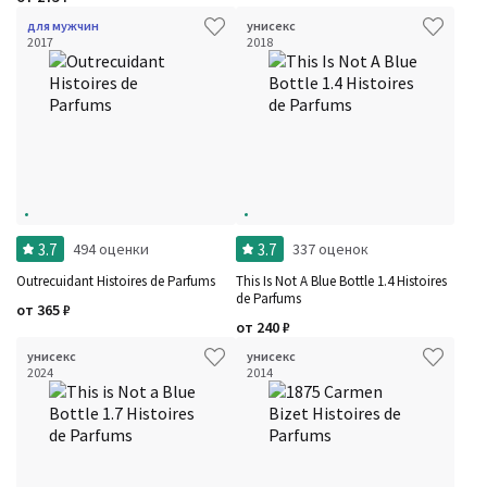
для мужчин
унисекс
2017
2018
3.7
3.7
494 оценки
337 оценок
Outrecuidant Histoires de Parfums
This Is Not A Blue Bottle 1.4 Histoires
de Parfums
от
365
₽
от
240
₽
унисекс
унисекс
2024
2014