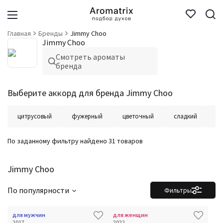
Главная
Бренды
Jimmy Choo
Jimmy Choo
Смотреть ароматы
бренда
Выберите аккорд для бренда Jimmy Choo
цитрусовый
фужерный
цветочный
сладкий
ф
По заданному фильтру найдено 31 товаров
Jimmy Choo
По популярности
Фильтры
для мужчин
для женщин
2017
2022