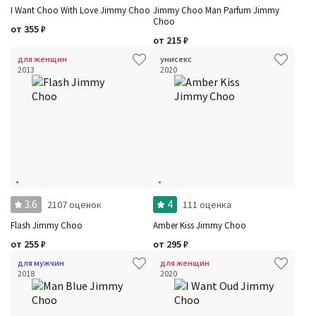
I Want Choo With Love Jimmy Choo
Jimmy Choo Man Parfum Jimmy
Choo
от
355
₽
от
215
₽
для женщин
унисекс
2013
2020
3.6
4
2107 оценок
111 оценка
Flash Jimmy Choo
Amber Kiss Jimmy Choo
от
255
₽
от
295
₽
для мужчин
для женщин
2018
2020