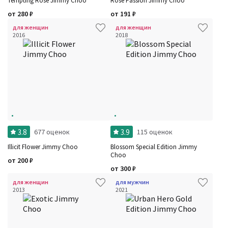
Tempting Rose Jimmy Choo
Rose Passion Jimmy Choo
от
280
₽
от
191
₽
для женщин
для женщин
2016
2018
3.8
3.9
677 оценок
115 оценок
Illicit Flower Jimmy Choo
Blossom Special Edition Jimmy
Choo
от
200
₽
от
300
₽
для женщин
для мужчин
2013
2021