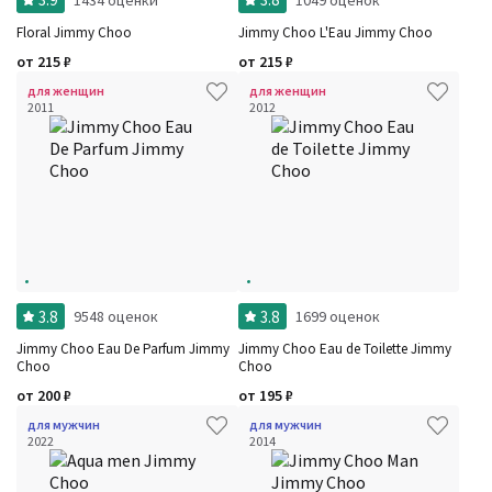
Floral Jimmy Choo
Jimmy Choo L'Eau Jimmy Choo
от
215
₽
от
215
₽
для женщин
для женщин
2011
2012
Фильтры
Сбросить все
Для кого
Рейтинг
Количество оценок
Сбросить
Цена
Сбросить
Стойкость
Сбросить
Аккорды
Семейство
3.8
3.8
9548 оценок
1699 оценок
Ноты
Ароматы за последние годы
Jimmy Choo Eau De Parfum Jimmy
Jimmy Choo Eau de Toilette Jimmy
Год производства
Choo
Choo
Сбросить
Бренды
от
200
₽
от
195
₽
Время года
Страна производитель
для мужчин
для мужчин
2022
2014