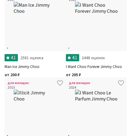
4.1
4.1
2581 оценка
2448 оценок
Man Ice Jimmy Choo
I Want Choo Forever Jimmy Choo
от
200
₽
от
205
₽
для женщин
для женщин
2015
2024