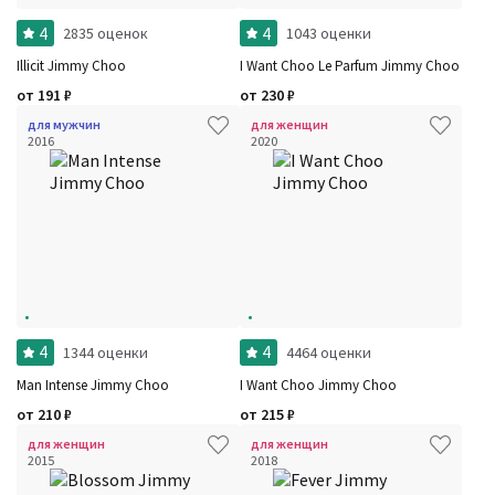
4
4
2835 оценок
1043 оценки
Illicit Jimmy Choo
I Want Choo Le Parfum Jimmy Choo
от
191
₽
от
230
₽
для мужчин
для женщин
2016
2020
4
4
1344 оценки
4464 оценки
Man Intense Jimmy Choo
I Want Choo Jimmy Choo
от
210
₽
от
215
₽
для женщин
для женщин
2015
2018