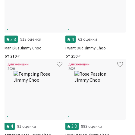
3.8
4
913 оценки
62 оценки
Man Blue Jimmy Choo
I Want Oud Jimmy Choo
от
210
₽
от
250
₽
для женщин
для женщин
2020
2023
4
3.8
81 оценка
883 оценки