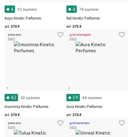
Стойкость
Сбросить
4
4
52 оценки
74 оценки
Аккорды
Семейство
Kayu Kinetic Perfumes
Nel Kinetic Perfumes
Ноты
Ароматы за последние годы
от
370
₽
от
375
₽
Год производства
Сбросить
унисекс
для женщин
Бренды
2023
2022
Время года
Страна производитель
4.2
3.9
42 оценки
84 оценки
Insomnia Kinetic Perfumes
Aura Kinetic Perfumes
от
370
₽
от
370
₽
унисекс
для мужчин
2025
2022