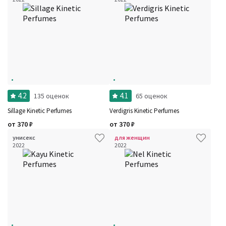
4.2
4.1
135 оценок
65 оценок
Sillage Kinetic Perfumes
Verdigris Kinetic Perfumes
от
370
₽
от
370
₽
унисекс
для женщин
2022
2022
Фильтры
Сбросить все
Для кого
Рейтинг
Количество оценок
Сбросить
Цена
Сбросить
Шлейф
Сбросить