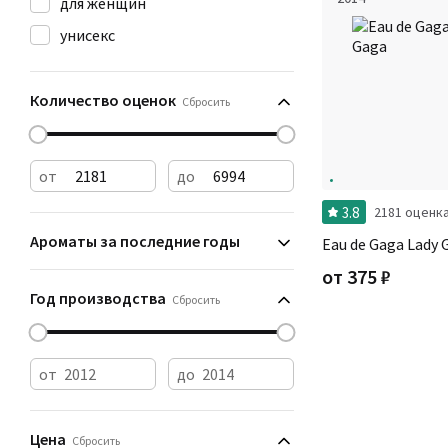
для женщин
унисекс
Количество оценок
Сбросить
от
до
3.8
2181 оценк
Ароматы за последние годы
Eau de Gaga Lady 
от
375
₽
Год производства
Сбросить
от
до
Цена
Сбросить