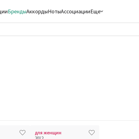
ции
Бренды
Аккорды
Ноты
Ассоциации
Еще
для женщин
2012