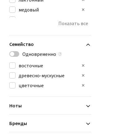
медовый
пудровый
Показать все
сладкий
теплый пряный
Семейство
Одновременно
?
восточные
древесно-мускусные
цветочные
Ноты
Бренды