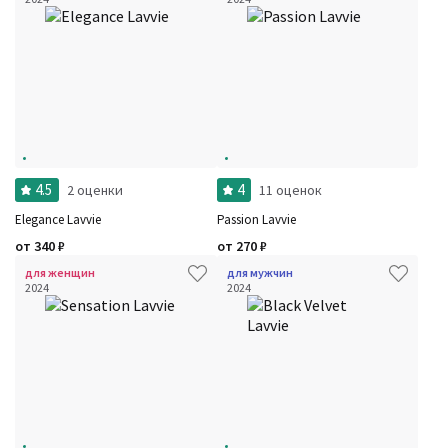
Фильтры
Сбросить все
Для кого
4.5
4
2 оценки
11 оценок
Рейтинг
Количество оценок
Сбросить
Elegance Lavvie
Passion Lavvie
Цена
Сбросить
от
340
₽
от
270
₽
Шлейф
Сбросить
Стойкость
Сбросить
для женщин
для мужчин
Аккорды
2024
2024
Семейство
Ноты
Ароматы за последние годы
Бренды
Время года
Страна производитель