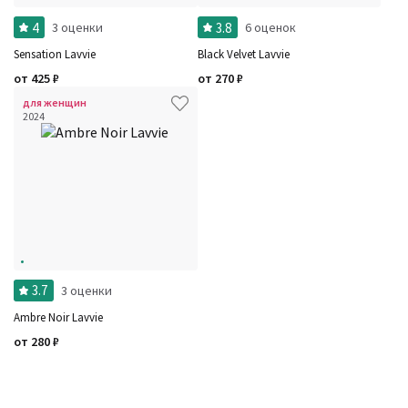
4
3.8
3 оценки
6 оценок
Sensation Lavvie
Black Velvet Lavvie
от
425
₽
от
270
₽
для женщин
2024
3.7
3 оценки
Ambre Noir Lavvie
от
280
₽