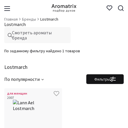
Главная
Бренды
Lostmarch
Lostmarch
Смотреть ароматы
бренда
По заданному фильтру найдено 1 товаров
Lostmarch
По популярности
Фильтры
для женщин
2007
Фильтры
Сбросить все
Для кого
Аккорды
Семейство
Ноты