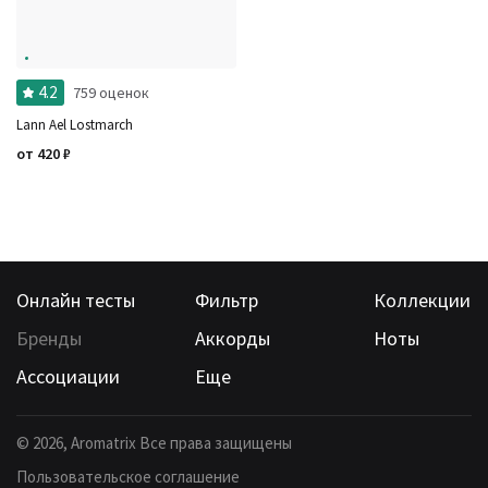
Ароматы за последние годы
Бренды
Время года
Страна производитель
4.2
759 оценок
Lann Ael Lostmarch
от
420
₽
Онлайн тесты
Фильтр
Коллекции
Бренды
Аккорды
Ноты
Ассоциации
Еще
©
2026
, Aromatrix Все права защищены
Пользовательское соглашение