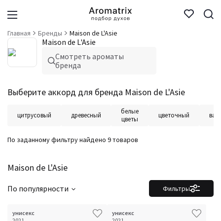
Главная
Бренды
Maison de L'Asie
Maison de L'Asie
Смотреть ароматы
бренда
Выберите аккорд для бренда Maison de L'Asie
белые
цитрусовый
древесный
цветочный
ван
цветы
По заданному фильтру найдено 9 товаров
Maison de L'Asie
По популярности
Фильтры
унисекс
унисекс
2021
2021