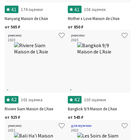
Стойкость
Сбросить
4.1
4.1
174 оценки
158 оценок
Аккорды
Семейство
Nanyang Maison de L'Asie
Mother x Love Maison de L'Asie
Ноты
Ароматы за последние годы
от
565
₽
от
850
₽
Год производства
Сбросить
унисекс
унисекс
Бренды
2023
2023
Время года
Страна производитель
4.2
4.2
101 оценка
103 оценки
Riviere Siam Maison de L'Asie
Bangkok 9/9 Maison de L'Asie
от
925
₽
от
545
₽
унисекс
для мужчин
2021
2023