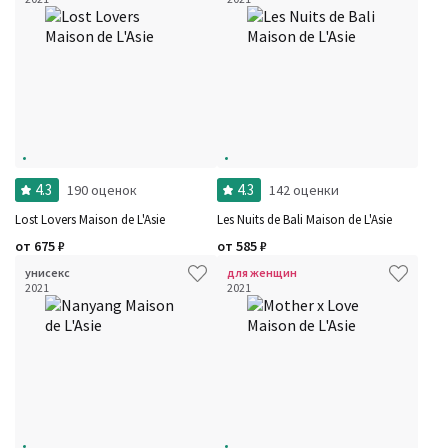
4.3
4.3
190 оценок
142 оценки
Lost Lovers Maison de L'Asie
Les Nuits de Bali Maison de L'Asie
от
675
₽
от
585
₽
унисекс
для женщин
2021
2021
Фильтры
Сбросить все
Для кого
Рейтинг
Количество оценок
Сбросить
Цена
Сбросить
Шлейф
Сбросить