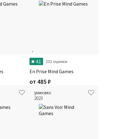
4.1
232 оценки
es
En Prise Mind Games
от
485
₽
унисекс
2023