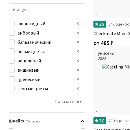
альдегидный
3.9
347 оценок
амбровый
Checkmate Mind 
бальзамический
от
485
₽
белые цветы
унисекс
2022
ванильный
вишневый
древесный
желтые цветы
зеленый
Показать все
землистый
игристый
Шлейф
3.8
280 оценок
Сбросить