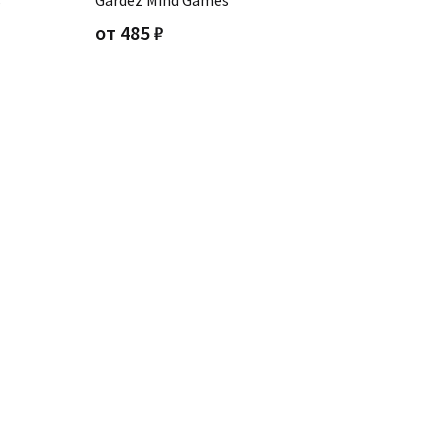
s
Gardez Mind Games
от
485
₽