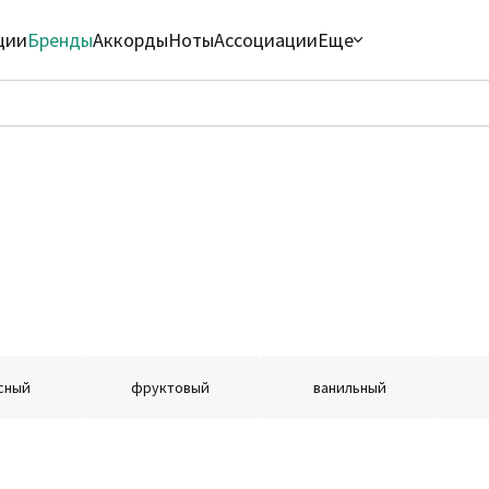
ции
Бренды
Аккорды
Ноты
Ассоциации
Еще
сный
фруктовый
ванильный