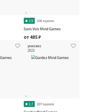
3.9
208 оценок
Sans Voir Mind Games
от
485
₽
унисекс
2022
3.7
307 оценок