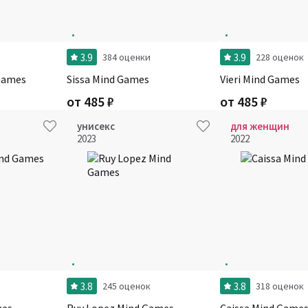
3.9
3.9
384 оценки
228 оценок
Games
Sissa Mind Games
Vieri Mind Games
от
485
₽
от
485
₽
унисекс
для женщин
2023
2022
3.8
3.8
245 оценок
318 оценок