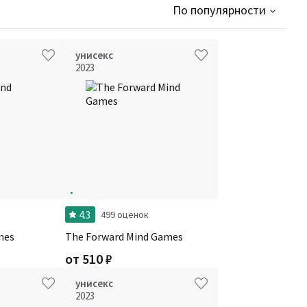
По популярности
унисекс
2023
4.3
и
499 оценок
mes
The Forward Mind Games
от
510
₽
унисекс
2023