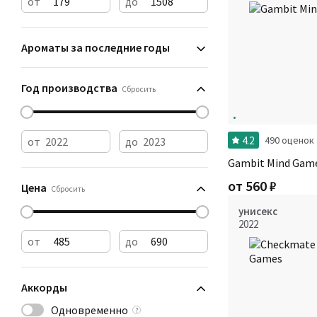
от
до
Ароматы за последние годы
Год производства
Сбросить
4.2
490 оценок
от
до
Gambit Mind Gam
от
560
₽
Цена
Сбросить
унисекс
2022
от
до
Аккорды
Одновременно
?