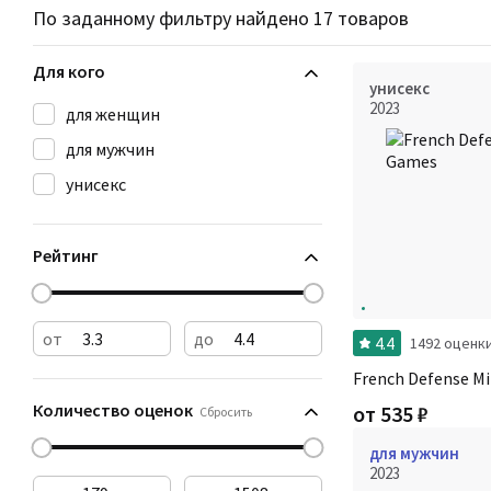
По заданному фильтру найдено 17 товаров
Для кого
унисекс
2023
для женщин
для мужчин
унисекс
Рейтинг
от
до
4.4
1492 оценк
French Defense M
Количество оценок
от
535
₽
Сбросить
для мужчин
2023