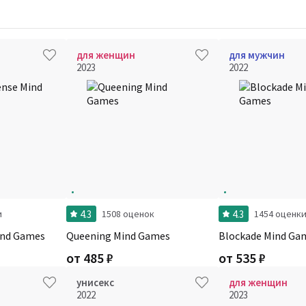
для женщин
для мужчин
2023
2022
4.3
4.3
и
1508 оценок
1454 оценк
ind Games
Queening Mind Games
Blockade Mind Ga
от
485
₽
от
535
₽
унисекс
для женщин
2022
2023