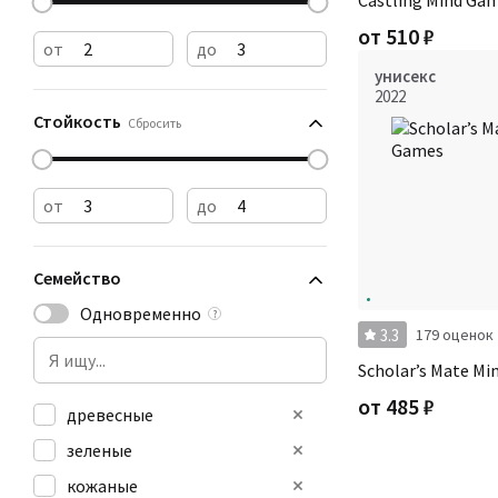
Castling Mind Ga
от
510
₽
от
до
унисекс
2022
Стойкость
Сбросить
от
до
Семейство
Одновременно
?
3.3
179 оценок
Scholar’s Mate M
от
485
₽
древесные
зеленые
кожаные