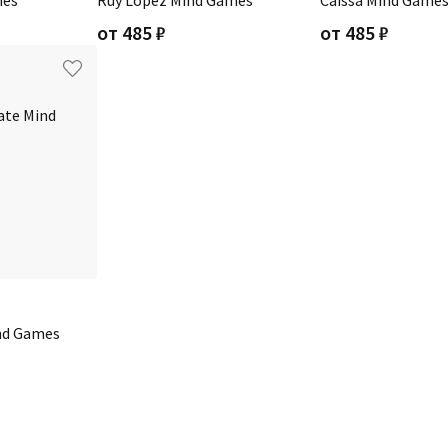
mes
Ruy Lopez Mind Games
Caissa Mind Game
от
485
₽
от
485
₽
ind Games