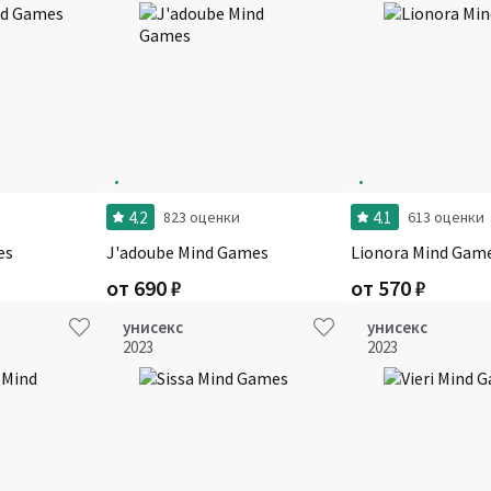
4.2
4.1
823 оценки
613 оценки
es
J'adoube Mind Games
Lionora Mind Gam
от
690
₽
от
570
₽
унисекс
унисекс
2023
2023