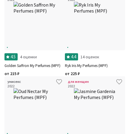
4.5
4.4
4 оценки
14 оценок
Golden Saffron My Perfumes (MPF)
Ryk Iris My Perfumes (MPF)
от
215
₽
от
225
₽
Фильтры
Сбросить все
унисекс
для женщин
2022
2022
Для кого
Рейтинг
Количество оценок
Сбросить
Цена
Сбросить
Шлейф
Сбросить
Стойкость
Сбросить
Аккорды
Семейство
Ноты
Ароматы за последние годы