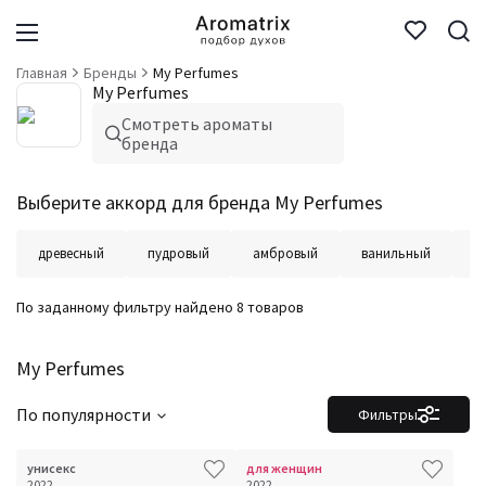
Главная
Бренды
My Perfumes
My Perfumes
Смотреть ароматы
бренда
Выберите аккорд для бренда My Perfumes
т
древесный
пудровый
амбровый
ванильный
п
По заданному фильтру найдено 8 товаров
My Perfumes
По популярности
Фильтры
унисекс
для женщин
2022
2022