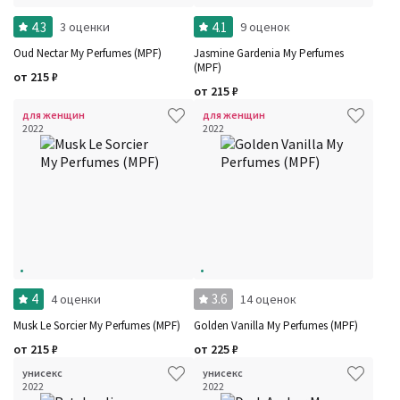
Бренды
Время года
4.3
4.1
3 оценки
9 оценок
Страна производитель
Oud Nectar My Perfumes (MPF)
Jasmine Gardenia My Perfumes
(MPF)
от
215
₽
от
215
₽
для женщин
для женщин
2022
2022
4
3.6
4 оценки
14 оценок
Musk Le Sorcier My Perfumes (MPF)
Golden Vanilla My Perfumes (MPF)
от
215
₽
от
225
₽
унисекс
унисекс
2022
2022