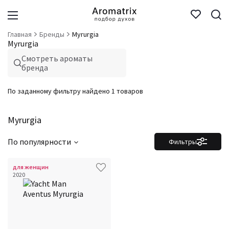
Главная
Бренды
Myrurgia
Myrurgia
Смотреть ароматы
бренда
По заданному фильтру найдено 1 товаров
Myrurgia
По популярности
Фильтры
для женщин
2020
Фильтры
Сбросить все
Для кого
Семейство
Ноты
Ароматы за последние годы