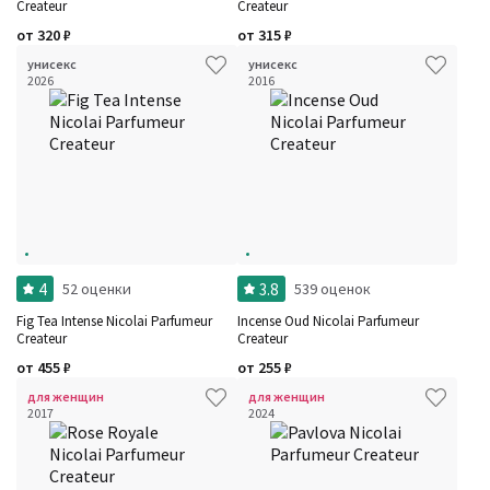
Createur
Createur
от
320
₽
от
315
₽
унисекс
унисекс
2026
2016
4
3.8
52 оценки
539 оценок
Fig Tea Intense Nicolai Parfumeur
Incense Oud Nicolai Parfumeur
Createur
Createur
от
455
₽
от
255
₽
для женщин
для женщин
2017
2024