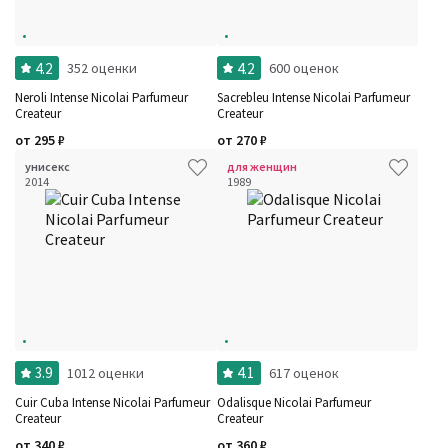
4.2
4.2
352 оценки
600 оценок
Neroli Intense Nicolai Parfumeur
Sacrebleu Intense Nicolai Parfumeur
Createur
Createur
от
295
₽
от
270
₽
унисекс
для женщин
2014
1989
3.9
4.1
1012 оценки
617 оценок
Cuir Cuba Intense Nicolai Parfumeur
Odalisque Nicolai Parfumeur
Createur
Createur
от
340
₽
от
360
₽