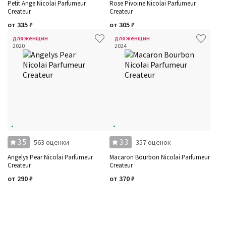
Petit Ange Nicolai Parfumeur
Rose Pivoine Nicolai Parfumeur
Createur
Createur
от
335
₽
от
305
₽
для женщин
для женщин
2020
2024
3.5
3.3
563 оценки
357 оценок
Angelys Pear Nicolai Parfumeur
Macaron Bourbon Nicolai Parfumeur
Createur
Createur
от
290
₽
от
370
₽