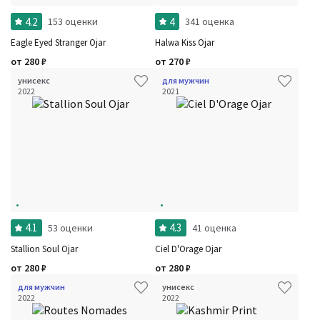
Стойкость
Сбросить
4.2
4
153 оценки
341 оценка
Аккорды
Семейство
Eagle Eyed Stranger Ojar
Halwa Kiss Ojar
Ноты
Ароматы за последние годы
от
280
₽
от
270
₽
Год производства
Сбросить
унисекс
для мужчин
Бренды
2022
2021
Время года
Страна производитель
4.1
4.3
53 оценки
41 оценка
Stallion Soul Ojar
Ciel D'Orage Ojar
от
280
₽
от
280
₽
для мужчин
унисекс
2022
2022