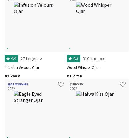
4.4
4.3
274 оценки
310 оценок
Infusion Velours Ojar
Wood Whisper Ojar
от
280
₽
от
275
₽
для мужчин
унисекс
2022
2022
Фильтры
Сбросить все
Для кого
Рейтинг
Количество оценок
Сбросить
Цена
Сбросить
Шлейф
Сбросить