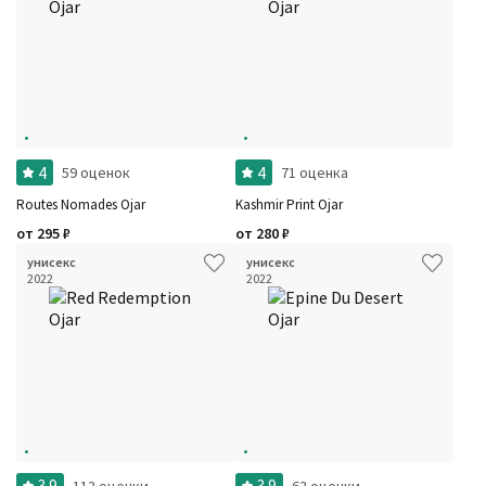
4
4
59 оценок
71 оценка
Routes Nomades Ojar
Kashmir Print Ojar
от
295
₽
от
280
₽
унисекс
унисекс
2022
2022
3.9
3.9
112 оценки
62 оценки