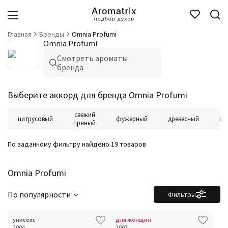
Главная
Бренды
Omnia Profumi
Omnia Profumi
Смотреть ароматы
бренда
Выберите аккорд для бренда Omnia Profumi
свежий
цитрусовый
фужерный
древесный
цв
пряный
По заданному фильтру найдено 19 товаров
Omnia Profumi
По популярности
Фильтры
унисекс
для женщин
2004
2007