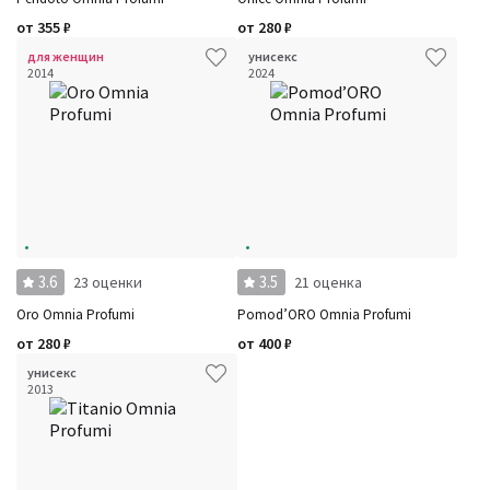
от
355
₽
от
280
₽
для женщин
унисекс
2014
2024
3.6
3.5
23 оценки
21 оценка
Oro Omnia Profumi
Pomod’ORO Omnia Profumi
от
280
₽
от
400
₽
унисекс
2013