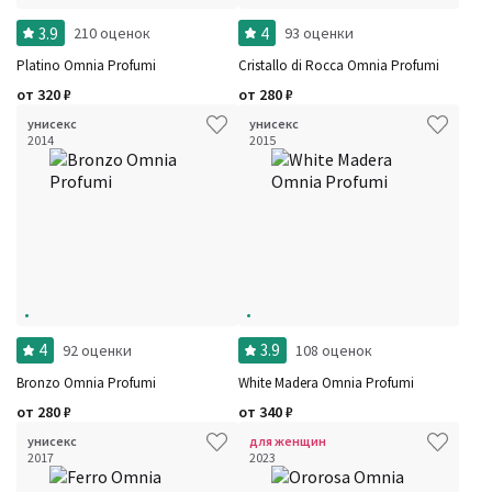
3.9
4
210 оценок
93 оценки
Platino Omnia Profumi
Cristallo di Rocca Omnia Profumi
от
320
₽
от
280
₽
унисекс
унисекс
2014
2015
4
3.9
92 оценки
108 оценок
Bronzo Omnia Profumi
White Madera Omnia Profumi
от
280
₽
от
340
₽
унисекс
для женщин
2017
2023
Фильтры
Сбросить все
Для кого
Рейтинг