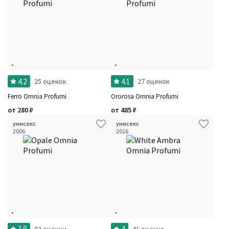
Количество оценок
Сбросить
Цена
Сбросить
Шлейф
Стойкость
Сбросить
Аккорды
Семейство
Ноты
Ароматы за последние годы
4.2
4.1
25 оценок
Год производства
27 оценок
Сбросить
Бренды
Ferro Omnia Profumi
Ororosa Omnia Profumi
Время года
Страна производитель
от
280
₽
от
485
₽
унисекс
унисекс
2006
2016
3.9
4
83 оценки
41 оценка