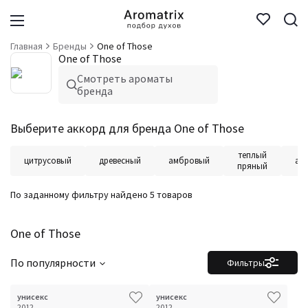
Главная
Бренды
One of Those
One of Those
Смотреть ароматы
бренда
Выберите аккорд для бренда One of Those
теплый
цитрусовый
древесный
амбровый
ал
пряный
По заданному фильтру найдено 5 товаров
One of Those
По популярности
Фильтры
унисекс
унисекс
2012
2012