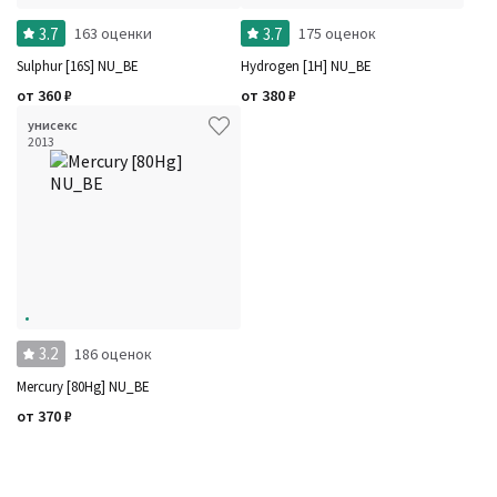
3.7
3.7
163 оценки
175 оценок
Sulphur [16S] NU_BE
Hydrogen [1H] NU_BE
от
360
₽
от
380
₽
унисекс
2013
3.2
186 оценок
Mercury [80Hg] NU_BE
от
370
₽