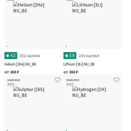
Фильтры
Сбросить все
Для кого
4.2
3.9
352 оценки
234 оценки
Рейтинг
Количество оценок
Сбросить
Helium [2He] NU_BE
Lithium [3Li] NU_BE
Цена
Сбросить
от
360
₽
от
360
₽
Шлейф
Сбросить
Стойкость
Сбросить
унисекс
унисекс
Аккорды
2013
2012
Семейство
Ноты
Ароматы за последние годы
Год производства
Сбросить
Бренды
Время года
Страна производитель