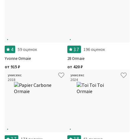
4
3.7
59 оценок
196 оценок
Yvonne Ormaie
28 Ormaie
от
915
₽
от
420
₽
унисекс
унисекс
2018
2024
3.7
3.8
174 оценки
61 оценка