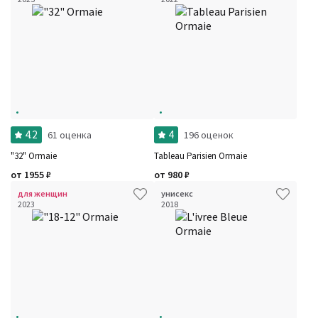
4.2
4
61 оценка
196 оценок
"32" Ormaie
Tableau Parisien Ormaie
от
1955
₽
от
980
₽
для женщин
унисекс
2023
2018