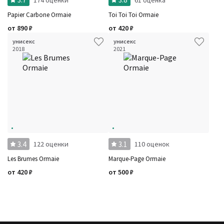
Papier Carbone Ormaie
Toi Toi Toi Ormaie
от
890
₽
от
420
₽
унисекс
унисекс
2018
2021
3.4
3.1
122 оценки
110 оценок
Les Brumes Ormaie
Marque-Page Ormaie
от
420
₽
от
500
₽