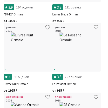
Фильтры
Сбросить все
3.9
3.8
194 оценки
231 оценка
Для кого
Рейтинг
"18-12" Ormaie
L'ivree Bleue Ormaie
Количество оценок
Сбросить
Цена
Сбросить
от
1000
₽
от
905
₽
Шлейф
Сбросить
унисекс
унисекс
Стойкость
Сбросить
2025
2018
Аккорды
Семейство
Ноты
Ароматы за последние годы
Год производства
Сбросить
Бренды
Время года
Страна производитель
4
3.8
90 оценок
257 оценок
L'Ivree Nuit Ormaie
Le Passant Ormaie
от
1955
₽
от
915
₽
для женщин
для женщин
2024
2018