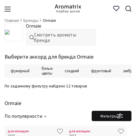
Главная
Бренды
Ormaie
Ormaie
Смотреть ароматы
бренда
Выберите аккорд для бренда Ormaie
белые
фужерный
сладкий
фруктовый
амбро
цветы
По заданному фильтру найдено 12 товаров
Ormaie
По популярности
Фильтры
для женщин
для женщин
2025
2022