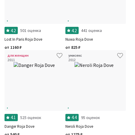
4.2
4.2
501 оценка
441 оценка
Lost In Paris Roja Dove
Nuwa Roja Dove
от
1160
₽
от
825
₽
для женщин
унисекс
2011
2012
4.1
4.4
525 оценок
95 оценок
Danger Roja Dove
Neroli Roja Dove
от
540
₽
от
1275
₽