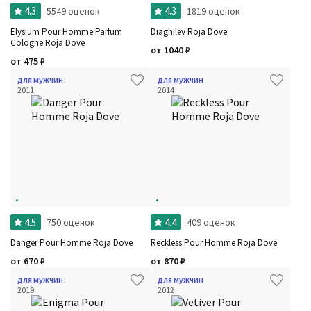
4.3
4.3
5549 оценок
1819 оценок
Elysium Pour Homme Parfum
Diaghilev Roja Dove
Cologne Roja Dove
от
1040
₽
от
475
₽
для мужчин
для мужчин
2011
2014
4.5
4.4
750 оценок
409 оценок
Danger Pour Homme Roja Dove
Reckless Pour Homme Roja Dove
от
670
₽
от
870
₽
для мужчин
для мужчин
2019
2012