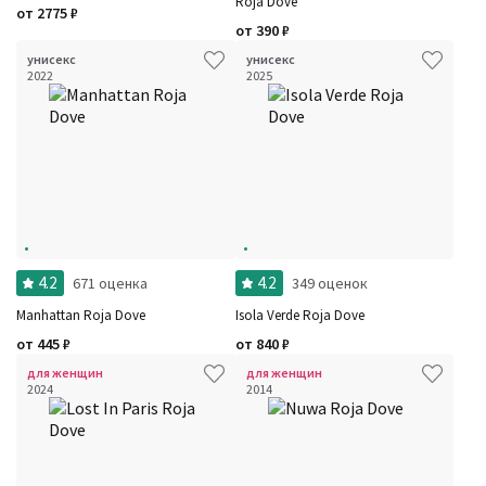
Roja Dove
от
2775
₽
от
390
₽
унисекс
унисекс
2022
2025
4.2
4.2
671 оценка
349 оценок
Manhattan Roja Dove
Isola Verde Roja Dove
от
445
₽
от
840
₽
для женщин
для женщин
2024
2014