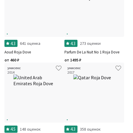
4.3
4.3
641 оценка
273 оценки
Aoud Roja Dove
Parfum De La Nuit No 1 Roja Dove
от
460
₽
от
1495
₽
унисекс
унисекс
2014
2017
4.5
4.3
148 оценок
358 оценок