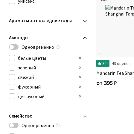
унисекс
Ароматы за последние годы
Аккорды
Одновременно
?
белые цветы
3.9
49 оценок
зеленый
Mandarin Tea Sha
свежий
от
395
₽
фужерный
цитрусовый
Семейство
Одновременно
?