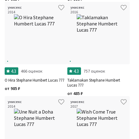
унисекс
унисекс
2014
2016
4.3
4.3
466 оценок
757 оценок
O Hira Stephane Humbert Lucas 777
Taklamakan Stephane Humbert
Lucas 777
от
985
₽
от
485
₽
унисекс
унисекс
2014
2017
Фильтры
Сбросить все
Для кого
Рейтинг
Количество оценок
Сбросить
Цена
Сбросить
Шлейф
Сбросить