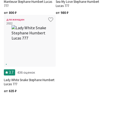
Manteuse Stephane Humbert Lucas
Sea My Love Stephane Humbert
777
Lucas 777
от
800
₽
от
980
₽
для женщин
2022
3.7
436 оценок
Lady White Snake Stephane Humbert
Lucas 777
от
635
₽