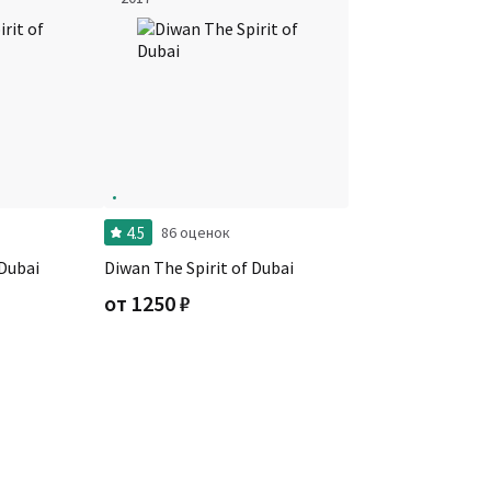
4.5
86 оценок
 Dubai
Diwan The Spirit of Dubai
от
1250
₽