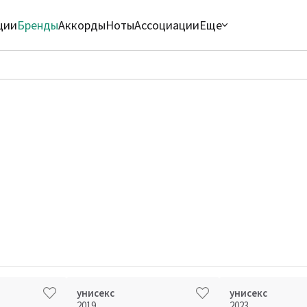
ции
Бренды
Аккорды
Ноты
Ассоциации
Еще
унисекс
унисекс
2019
2023