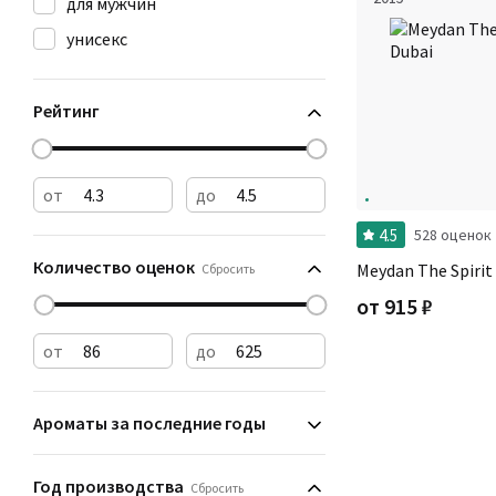
для мужчин
унисекс
Рейтинг
от
до
4.5
528 оценок
Количество оценок
Meydan The Spirit
Сбросить
от
915
₽
от
до
Ароматы за последние годы
Год производства
Сбросить