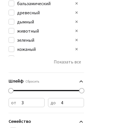
бальзамический
древесный
дымный
животный
зеленый
кожаный
морской
Показать все
пудровый
розовый
Шлейф
Сбросить
от
до
Семейство