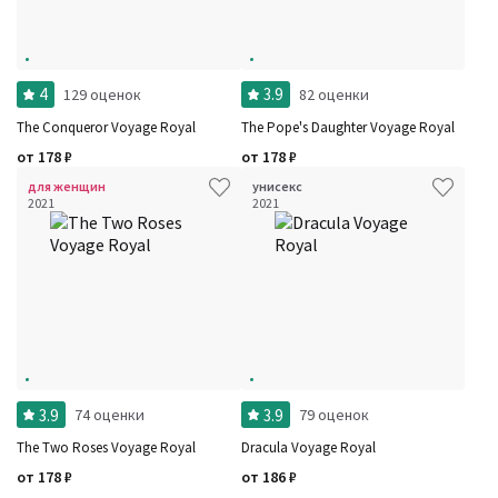
Фильтры
Сбросить все
Для кого
Рейтинг
Количество оценок
Сбросить
4
3.9
129 оценок
82 оценки
Цена
Сбросить
Стойкость
Сбросить
The Conqueror Voyage Royal
The Pope's Daughter Voyage Royal
Аккорды
от
178
₽
от
178
₽
Семейство
Ноты
для женщин
унисекс
Ароматы за последние годы
2021
2021
Бренды
Время года
Страна производитель
3.9
3.9
74 оценки
79 оценок
The Two Roses Voyage Royal
Dracula Voyage Royal
от
178
₽
от
186
₽