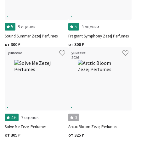
Фильтры
Сбросить все
Для кого
Рейтинг
Количество оценок
Сбросить
5
5
5 оценок
3 оценки
Цена
Сбросить
Шлейф
Сбросить
Sound Summer Zezej Perfumes
Fragrant Symphony Zezej Perfumes
Аккорды
от
300
₽
от
300
₽
Семейство
Ноты
унисекс
унисекс
Ароматы за последние годы
2026
Год производства
Бренды
Время года
Страна производитель
4.6
0
7 оценок
Solve Me Zezej Perfumes
Arctic Bloom Zezej Perfumes
от
305
₽
от
325
₽