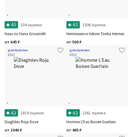
4.5
4.3
334 оценки
2306 оценок
Hasu no Hana Grossmith
Hermessence Vetiver Tonka Hermes
от
645
₽
от
500
₽
для мужчин
для мужчин
2012
2012
4.3
4.3
1819 оценок
2361 оценка
Diaghilev Roja Dove
Homme L'Eau Boisee Guerlain
от
1040
₽
от
465
₽