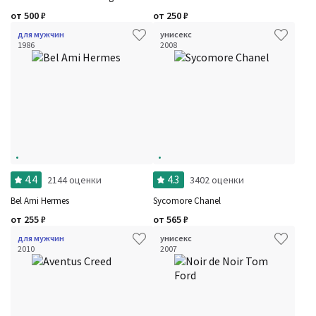
от
500
₽
от
250
₽
для мужчин
унисекс
1986
2008
4.4
4.3
2144 оценки
3402 оценки
Bel Ami Hermes
Sycomore Chanel
от
255
₽
от
565
₽
для мужчин
унисекс
2010
2007