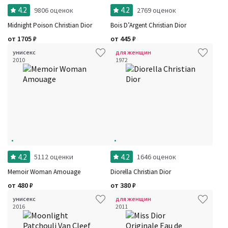
4.2
4.2
9806 оценок
2769 оценок
Midnight Poison Christian Dior
Bois D’Argent Christian Dior
от
1705
₽
от
445
₽
унисекс
для женщин
2010
1972
4.2
4.2
5112 оценки
1646 оценок
Memoir Woman Amouage
Diorella Christian Dior
от
480
₽
от
380
₽
унисекс
для женщин
2016
2011