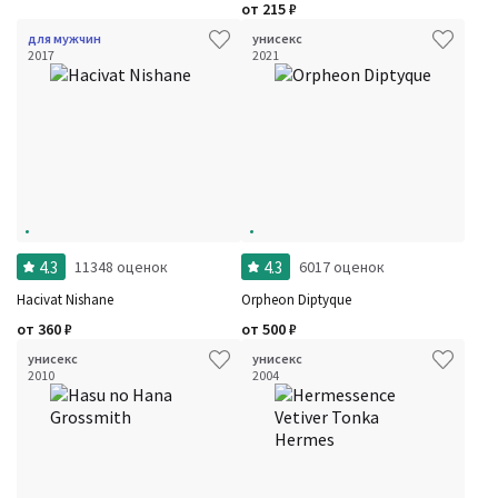
от
215
₽
для мужчин
унисекс
2017
2021
Фильтры
Сбросить все
Для кого
Рейтинг
Количество оценок
Сбросить
Цена
Сбросить
Шлейф
Сбросить
Аккорды
Семейство
Ноты
Ароматы за последние годы
4.3
4.3
11348 оценок
6017 оценок
Год производства
Бренды
Hacivat Nishane
Orpheon Diptyque
Время года
от
360
₽
от
500
₽
Страна производитель
унисекс
унисекс
2010
2004