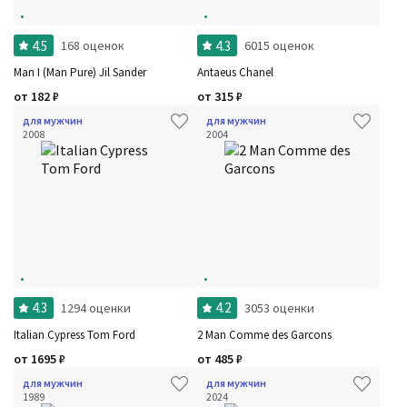
4.5
4.3
168 оценок
6015 оценок
Man I (Man Pure) Jil Sander
Antaeus Chanel
от
182
₽
от
315
₽
для мужчин
для мужчин
2008
2004
4.3
4.2
1294 оценки
3053 оценки
Italian Cypress Tom Ford
2 Man Comme des Garcons
от
1695
₽
от
485
₽
для мужчин
для мужчин
1989
2024