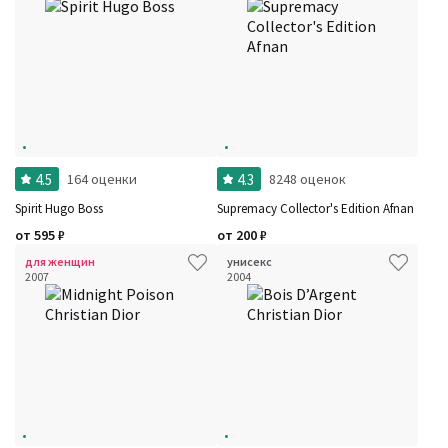
4.5
4.3
164 оценки
8248 оценок
Spirit Hugo Boss
Supremacy Collector's Edition Afnan
от
595
₽
от
200
₽
для женщин
унисекс
2007
2004