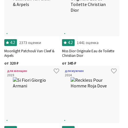
4.2
4.2
2373 оценки
1441 оценка
Moonlight Patchouli Van Cleef &
Miss Dior Originale Eau de Toilette
Arpels
Christian Dior
от
320
₽
от
345
₽
для женщин
для мужчин
2019
2014