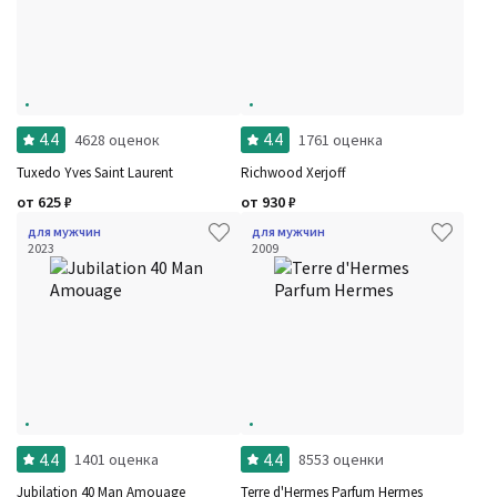
4.4
4.4
4628 оценок
1761 оценка
Tuxedo Yves Saint Laurent
Richwood Xerjoff
от
625
₽
от
930
₽
для мужчин
для мужчин
2023
2009
4.4
4.4
1401 оценка
8553 оценки
Jubilation 40 Man Amouage
Terre d'Hermes Parfum Hermes