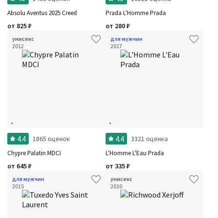
Absolu Aventus 2025 Creed
Prada L'Homme Prada
от
825
₽
от
280
₽
унисекс
для мужчин
2012
2017
4.4
4.4
1865 оценок
3321 оценка
Chypre Palatin MDCI
L'Homme L'Eau Prada
от
645
₽
от
335
₽
для мужчин
унисекс
2015
2010