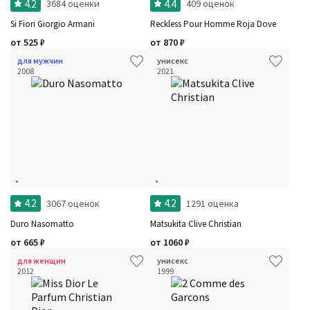
4.2
4.4
3684 оценки
409 оценок
Si Fiori Giorgio Armani
Reckless Pour Homme Roja Dove
от
525
₽
от
870
₽
для мужчин
унисекс
2008
2021
4.2
4.2
3067 оценок
1291 оценка
Duro Nasomatto
Matsukita Clive Christian
от
665
₽
от
1060
₽
для женщин
унисекс
2012
1999