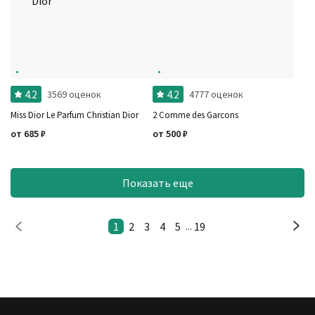
4.2
4.2
3569 оценок
4777 оценок
Miss Dior Le Parfum Christian Dior
2 Comme des Garcons
от
685
₽
от
500
₽
Показать еще
1
2
3
4
5
19
...