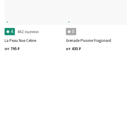
4
0
462 оценки
La Peau Nue Celine
Grenade Pivoine Fragonard
от
795
₽
от
435
₽