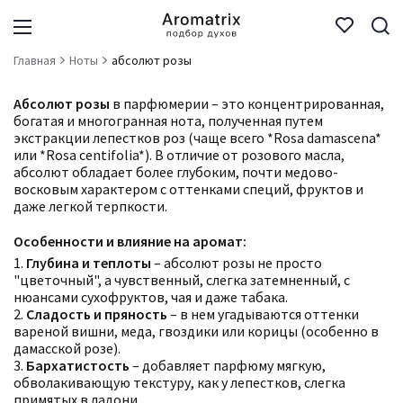
Главная
Ноты
абсолют розы
Абсолют розы
в парфюмерии – это концентрированная,
богатая и многогранная нота, полученная путем
экстракции лепестков роз (чаще всего *Rosa damascena*
или *Rosa centifolia*). В отличие от розового масла,
абсолют обладает более глубоким, почти медово-
восковым характером с оттенками специй, фруктов и
даже легкой терпкости.
Особенности и влияние на аромат:
1.
Глубина и теплоты
– абсолют розы не просто
"цветочный", а чувственный, слегка затемненный, с
нюансами сухофруктов, чая и даже табака.
2.
Сладость и пряность
– в нем угадываются оттенки
вареной вишни, меда, гвоздики или корицы (особенно в
дамасской розе).
3.
Бархатистость
– добавляет парфюму мягкую,
обволакивающую текстуру, как у лепестков, слегка
примятых в ладони.