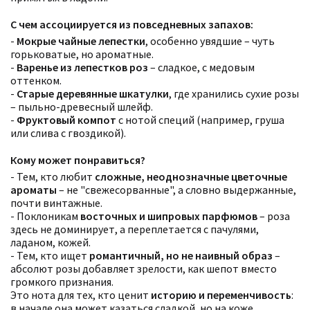
С чем ассоциируется из повседневных запахов:
-
Мокрые чайные лепестки
, особенно увядшие – чуть
горьковатые, но ароматные.
-
Варенье из лепестков роз
– сладкое, с медовым
оттенком.
-
Старые деревянные шкатулки
, где хранились сухие розы
– пыльно-древесный шлейф.
-
Фруктовый компот
с нотой специй (например, груша
или слива с гвоздикой).
Кому может понравиться?
- Тем, кто любит
сложные, неоднозначные цветочные
ароматы
– не "свежесорванные", а словно выдержанные,
почти винтажные.
- Поклоникам
восточных и шипровых парфюмов
– роза
здесь не доминирует, а переплетается с пачулями,
ладаном, кожей.
- Тем, кто ищет
романтичный, но не наивный образ
–
абсолют розы добавляет зрелости, как шепот вместо
громкого признания.
Это нота для тех, кто ценит
историю и переменчивость
:
в начале она может казаться сладкой, но на коже