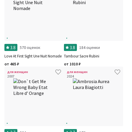
3.8
3.8
570 оценок
184 оценки
Love At First Sight Une Nuit Nomade
Tambour Sacre Rubini
от
465
₽
от
1010
₽
для женщин
для женщин
2007
2024