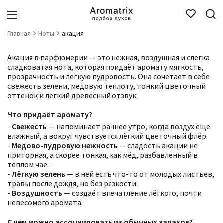
Главная
Ноты
акация
Акация в парфюмерии — это нежная, воздушная и слегка
сладковатая нота, которая придаёт аромату мягкость,
прозрачность и лёгкую пудровость. Она сочетает в себе
свежесть зелени, медовую теплоту, тонкий цветочный
оттенок и лёгкий древесный отзвук.
Что придаёт аромату?
-
Свежесть
— напоминает раннее утро, когда воздух ещё
влажный, а вокруг чувствуется лёгкий цветочный флёр.
-
Медово-пудровую нежность
— сладость акации не
приторная, а скорее тонкая, как мёд, разбавленный в
тёплом чае.
-
Лёгкую зелень
— в ней есть что-то от молодых листьев,
травы после дождя, но без резкости.
-
Воздушность
— создаёт впечатление лёгкого, почти
невесомого аромата.
С чем можно ассоциировать из обычных запахов?