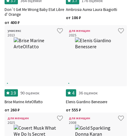
3.7
3.7
364 оценки
176 оценок
Don`t Get Me Wrong Baby Etat Libre
Ambrosia Aurea Laura Biagiotti
d' Orange
от
186
₽
от
400
₽
унисекс
для женщин
2013
2025
3.9
4
90 оценок
36 оценок
Brise Marine ArteOlfatto
Elenis Giardino Benessere
от
260
₽
от
555
₽
для женщин
для женщин
2025
2008