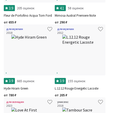
3.9
4.1
205 оценок
58 оценок
Fleur de Portofino Acqua Tom Ford
Mimosa Austral Premiere Note
от
655
₽
от
290
₽
для мужчин
для мужчин
2018
2012
3.9
3.9
665 оценок
155 оценок
Hyde Hiram Green
L.12.12 Rouge Energetic Lacoste
от
780
₽
от
205
₽
для женщин
унисекс
2023
2018