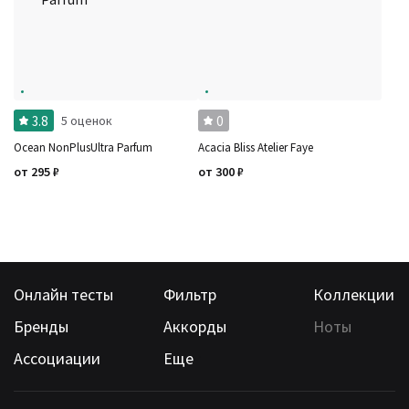
3.8
0
5 оценок
Ocean NonPlusUltra Parfum
Acacia Bliss Atelier Faye
от
295
₽
от
300
₽
Онлайн тесты
Фильтр
Коллекции
Бренды
Аккорды
Ноты
Ассоциации
Еще