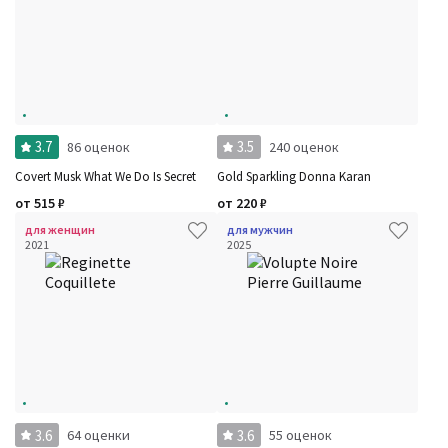
3.7
3.5
86 оценок
240 оценок
Covert Musk What We Do Is Secret
Gold Sparkling Donna Karan
от
515
₽
от
220
₽
для женщин
для мужчин
2021
2025
3.6
3.6
64 оценки
55 оценок