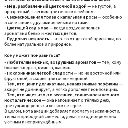
-
Мёд, разбавленный цветочной водой
— не густой, а
прозрачный, с лёгким цветочным шлейфом.
-
Свежескошенная трава с капельками росы
— особенно
в сочетании с другими зелёными нотами.
-
Цветущий сад в мае
— когда воздух наполнен
ароматами белых и жёлтых цветов.
-
Пудровая нежность
— что-то от детской присыпки, но
более натуральное и природное.
Кому может понравиться?
-
Любителям нежных, воздушных ароматов
— тем, кому
близки ландыш, мимоза, жасмин.
-
Поклонникам лёгкой сладости
— но не восточной или
фруктовой, а скорее цветочно-медовой.
-
Тем, кто ценит деликатные, ненавязчивые парфюмы
—
акация не доминирует, а мягко дополняет композицию.
-
Тем, кто ищет что-то весеннее, солнечное и немного
ностальгическое
— она напоминает о тёплых днях,
цветущих деревьях и лёгком ветерке.
В целом, нота акации добавляет аромату изысканности,
тепла и природной свежести, делая его одновременно
уютным и непринуждённым.