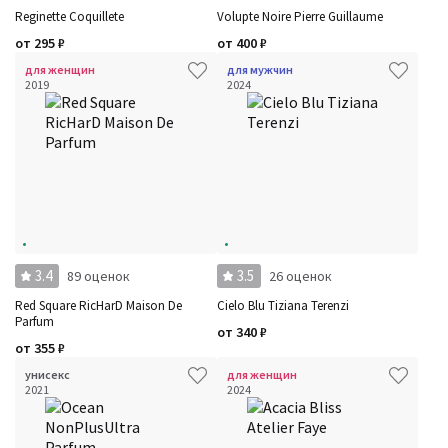
Reginette Coquillete
Volupte Noire Pierre Guillaume
от
295
₽
от
400
₽
для женщин
для мужчин
2019
2024
3.4
3.5
89 оценок
26 оценок
Red Square RicHarD Maison De
Cielo Blu Tiziana Terenzi
Parfum
от
340
₽
от
355
₽
унисекс
для женщин
2021
2024