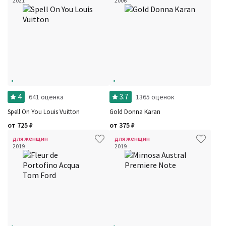
2021
2006
Фильтры
Сбросить все
Для кого
Рейтинг
Количество оценок
Сбросить
Цена
Сбросить
Шлейф
Сбросить
Аккорды
Семейство
Ноты
Ароматы за последние годы
Год производства
Сбросить
4
3.7
641 оценка
1365 оценок
Бренды
Время года
Spell On You Louis Vuitton
Gold Donna Karan
Страна производитель
от
725
₽
от
375
₽
для женщин
для женщин
2019
2019