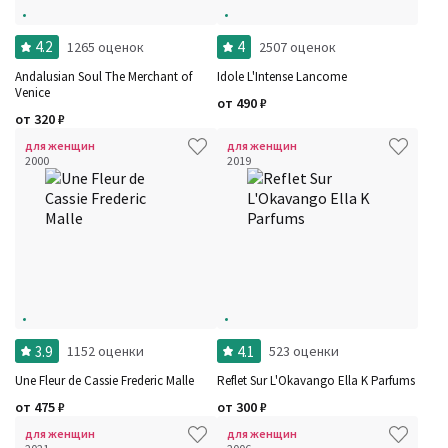
4.2
4
1265 оценок
2507 оценок
Andalusian Soul The Merchant of
Idole L'Intense Lancome
Venice
от
490
₽
от
320
₽
для женщин
для женщин
2000
2019
3.9
4.1
1152 оценки
523 оценки
Une Fleur de Cassie Frederic Malle
Reflet Sur L'Okavango Ella K Parfums
от
475
₽
от
300
₽
для женщин
для женщин