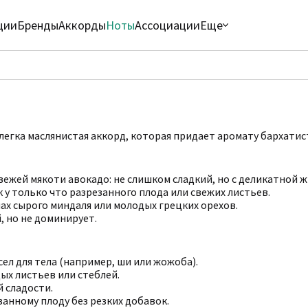
ции
Бренды
Аккорды
Ноты
Ассоциации
Еще
легка маслянистая аккорд, которая придает аромату бархатис
вежей мякоти авокадо: не слишком сладкий, но с деликатной 
к у только что разрезанного плода или свежих листьев.
пах сырого миндаля или молодых грецких орехов.
, но не доминирует.
ел для тела (например, ши или жожоба).
дых листьев или стеблей.
й сладости.
занному плоду без резких добавок.