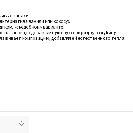
чивые запахи
.
альтернатива ванили или кокосу).
 мягком, «съедобном» варианте.
дость – авокадо добавляет
уютную природную глубину
.
глаживает
композицию, добавляя ей
естественного тепла
.