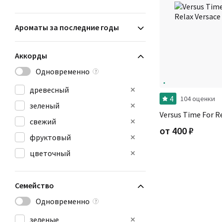
Ароматы за последние годы
Аккорды
Одновременно
?
древесный
4
104 оценки
зеленый
Versus Time For R
свежий
от
400
₽
фруктовый
цветочный
Семейство
Одновременно
?
зеленые