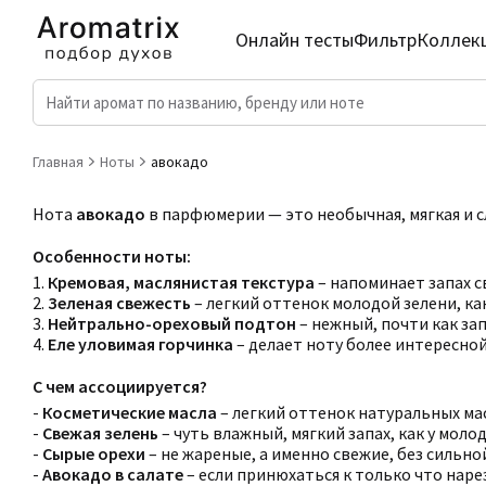
Онлайн тесты
Фильтр
Коллек
Главная
Ноты
авокадо
Нота
авокадо
в парфюмерии — это необычная, мягкая и с
Особенности ноты:
1.
Кремовая, маслянистая текстура
– напоминает запах с
2.
Зеленая свежесть
– легкий оттенок молодой зелени, ка
3.
Нейтрально-ореховый подтон
– нежный, почти как за
4.
Еле уловимая горчинка
– делает ноту более интересной
С чем ассоциируется?
-
Косметические масла
– легкий оттенок натуральных мас
-
Свежая зелень
– чуть влажный, мягкий запах, как у моло
-
Сырые орехи
– не жареные, а именно свежие, без сильно
-
Авокадо в салате
– если принюхаться к только что наре