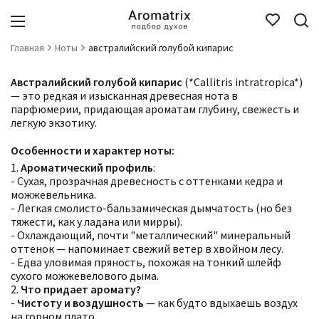
Главная
Ноты
австралийский голубой кипарис
Австралийский голубой кипарис
(*Callitris intratropica*)
— это редкая и изысканная древесная нота в
парфюмерии, придающая ароматам глубину, свежесть и
легкую экзотику.
Особенности и характер ноты:
1.
Ароматический профиль
:
- Сухая, прозрачная древесность с оттенками кедра и
можжевельника.
- Легкая смолисто-бальзамическая дымчатость (но без
тяжести, как у ладана или мирры).
- Охлаждающий, почти "металлический" минеральный
оттенок — напоминает свежий ветер в хвойном лесу.
- Едва уловимая пряность, похожая на тонкий шлейф
сухого можжевелового дыма.
2.
Что придает аромату?
-
Чистоту и воздушность
— как будто вдыхаешь воздух
на горном плато.