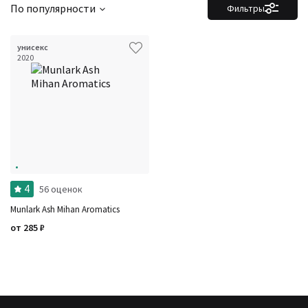
По популярности
Фильтры
унисекс
2020
4
56 оценок
Munlark Ash Mihan Aromatics
от
285
₽