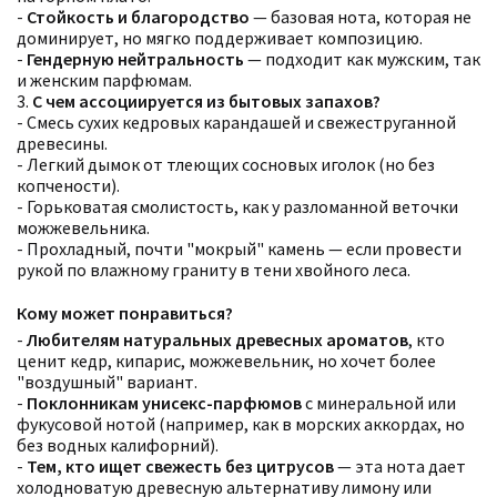
-
Стойкость и благородство
— базовая нота, которая не
доминирует, но мягко поддерживает композицию.
-
Гендерную нейтральность
— подходит как мужским, так
и женским парфюмам.
3.
С чем ассоциируется из бытовых запахов?
- Смесь сухих кедровых карандашей и свежеструганной
древесины.
- Легкий дымок от тлеющих сосновых иголок (но без
копчености).
- Горьковатая смолистость, как у разломанной веточки
можжевельника.
- Прохладный, почти "мокрый" камень — если провести
рукой по влажному граниту в тени хвойного леса.
Кому может понравиться?
Фильтры
Сбросить все
-
Любителям натуральных древесных ароматов
, кто
Для кого
ценит кедр, кипарис, можжевельник, но хочет более
Аккорды
"воздушный" вариант.
Семейство
-
Поклонникам унисекс-парфюмов
с минеральной или
Ноты
фукусовой нотой (например, как в морских аккордах, но
Ароматы за последние годы
без водных калифорний).
Бренды
-
Тем, кто ищет свежесть без цитрусов
— эта нота дает
Время года
холодноватую древесную альтернативу лимону или
Страна производитель