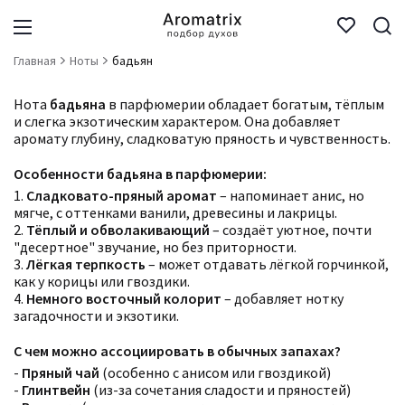
Главная
Ноты
бадьян
Нота
бадьяна
в парфюмерии обладает богатым, тёплым
и слегка экзотическим характером. Она добавляет
аромату глубину, сладковатую пряность и чувственность.
Особенности бадьяна в парфюмерии:
1.
Сладковато-пряный аромат
– напоминает анис, но
мягче, с оттенками ванили, древесины и лакрицы.
2.
Тёплый и обволакивающий
– создаёт уютное, почти
"десертное" звучание, но без приторности.
3.
Лёгкая терпкость
– может отдавать лёгкой горчинкой,
как у корицы или гвоздики.
4.
Немного восточный колорит
– добавляет нотку
загадочности и экзотики.
С чем можно ассоциировать в обычных запахах?
-
Пряный чай
(особенно с анисом или гвоздикой)
-
Глинтвейн
(из-за сочетания сладости и пряностей)