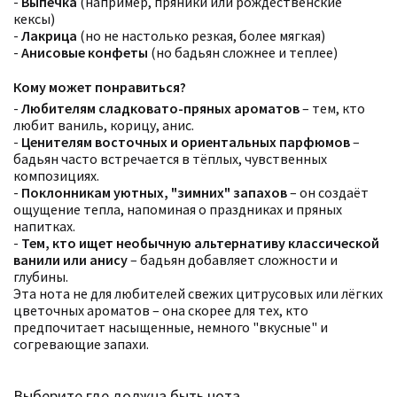
-
Выпечка
(например, пряники или рождественские
кексы)
-
Лакрица
(но не настолько резкая, более мягкая)
-
Анисовые конфеты
(но бадьян сложнее и теплее)
Кому может понравиться?
-
Любителям сладковато-пряных ароматов
– тем, кто
любит ваниль, корицу, анис.
-
Ценителям восточных и ориентальных парфюмов
–
бадьян часто встречается в тёплых, чувственных
композициях.
Фильтры
Сбросить все
-
Поклонникам уютных, "зимних" запахов
– он создаёт
Для кого
ощущение тепла, напоминая о праздниках и пряных
Цена
Сбросить
напитках.
Семейство
-
Тем, кто ищет необычную альтернативу классической
Ноты
ванили или анису
– бадьян добавляет сложности и
Ароматы за последние годы
глубины.
Год производства
Сбросить
Бренды
Эта нота не для любителей свежих цитрусовых или лёгких
Время года
цветочных ароматов – она скорее для тех, кто
Страна производитель
предпочитает насыщенные, немного "вкусные" и
согревающие запахи.
Выберите где должна быть нота