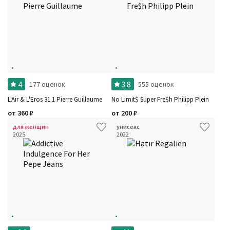
4
3.8
177 оценок
555 оценок
L'Air & L'Eros 31.1 Pierre Guillaume
No Limit$ Super Fre$h Philipp Plein
от
360
₽
от
200
₽
для женщин
унисекс
2025
2022