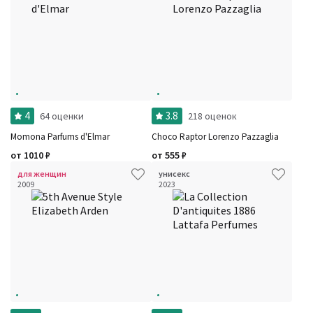
4
3.8
64 оценки
218 оценок
Momona Parfums d'Elmar
Choco Raptor Lorenzo Pazzaglia
от
1010
₽
от
555
₽
для женщин
унисекс
2009
2023