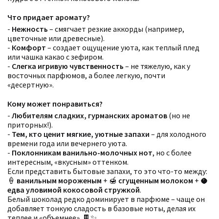
Что придает аромату?
-
Нежность
– смягчает резкие аккорды (например,
цветочные или древесные).
-
Комфорт
– создает ощущение уюта, как теплый плед
или чашка какао с зефиром.
-
Слегка игривую чувственность
– не тяжелую, как у
восточных парфюмов, а более легкую, почти
«десертную».
Кому может понравиться?
-
Любителям сладких, гурманских ароматов
(но не
приторных!).
-
Тем, кто ценит мягкие, уютные запахи
– для холодного
времени года или вечернего уюта.
-
Поклонникам ванильно-молочных нот
, но с более
интересным, «вкусным» оттенком.
Если представить бытовые запахи, то это что-то между:
🍦
ванильным мороженым
+ 🍯
сгущенным молоком
+ 🥥
едва уловимой кокосовой стружкой
.
Белый шоколад редко доминирует в парфюме – чаще он
добавляет тонкую сладость в базовые ноты, делая их
теплее и «объемнее». 🍫✨