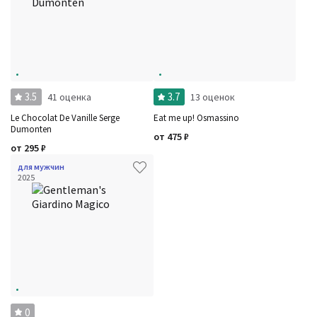
3.5
3.7
41 оценка
13 оценок
Le Chocolat De Vanille Serge
Eat me up! Osmassino
Dumonten
от
475
₽
от
295
₽
для мужчин
2025
0