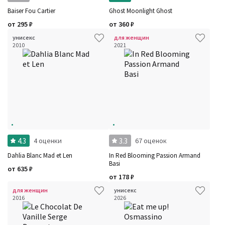
Baiser Fou Cartier
Ghost Moonlight Ghost
от
295
₽
от
360
₽
унисекс
для женщин
2010
2021
4.3
3.3
4 оценки
67 оценок
Dahlia Blanc Mad et Len
In Red Blooming Passion Armand
Basi
от
635
₽
от
178
₽
для женщин
унисекс
2016
2026