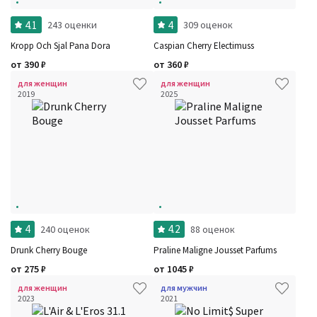
Рейтинг
Количество оценок
Сбросить
4.1
4
243 оценки
309 оценок
Цена
Сбросить
Шлейф
Kropp Och Sjal Pana Dora
Caspian Cherry Electimuss
Сбросить
Аккорды
от
390
₽
от
360
₽
Семейство
Ноты
для женщин
для женщин
Ароматы за последние годы
2019
2025
Год производства
Сбросить
Бренды
Время года
Страна производитель
4
4.2
240 оценок
88 оценок
Drunk Cherry Bouge
Praline Maligne Jousset Parfums
от
275
₽
от
1045
₽
для женщин
для мужчин
2023
2021