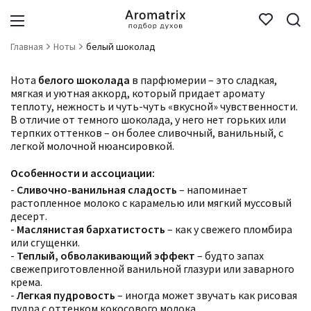
Главная
Ноты
белый шоколад
Нота
белого шоколада
в парфюмерии – это сладкая,
мягкая и уютная аккорд, который придает аромату
теплоту, нежность и чуть-чуть «вкусной» чувственности.
В отличие от темного шоколада, у него нет горьких или
терпких оттенков – он более сливочный, ванильный, с
легкой молочной нюансировкой.
Особенности и ассоциации:
-
Сливочно-ванильная сладость
– напоминает
растопленное молоко с карамелью или мягкий муссовый
десерт.
-
Маслянистая бархатистость
– как у свежего пломбира
или сгущенки.
-
Теплый, обволакивающий эффект
– будто запах
свежеприготовленной ванильной глазури или заварного
крема.
-
Легкая пудровость
– иногда может звучать как рисовая
пудра с оттенком кокосового молока.