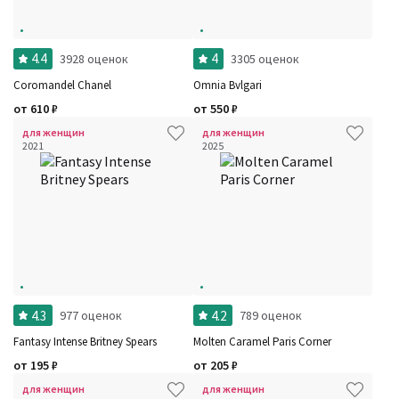
4.4
4
3928 оценок
3305 оценок
Coromandel Chanel
Omnia Bvlgari
от
610
₽
от
550
₽
для женщин
для женщин
2021
2025
4.3
4.2
977 оценок
789 оценок
Fantasy Intense Britney Spears
Molten Caramel Paris Corner
от
195
₽
от
205
₽
для женщин
для женщин