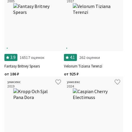
2005
2017
3.9
4.1
16517 оценок
262 оценки
Fantasy Britney Spears
Velorum Tiziana Terenzi
от
186
₽
от
925
₽
унисекс
унисекс
2019
2024
Фильтры
Сбросить все
Для кого