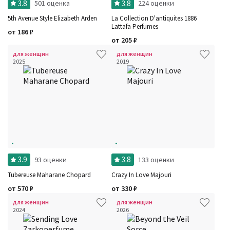
3.8
3.8
501 оценка
224 оценки
5th Avenue Style Elizabeth Arden
La Collection D'antiquites 1886
Lattafa Perfumes
от
186
₽
от
205
₽
для женщин
для женщин
2025
2019
3.9
3.8
93 оценки
133 оценки
Tubereuse Maharane Chopard
Crazy In Love Majouri
от
570
₽
от
330
₽
для женщин
для женщин
2024
2026