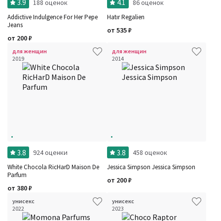
3.9
4.1
188 оценок
86 оценок
Addictive Indulgence For Her Pepe
Hatır Regalien
Jeans
от
535
₽
от
200
₽
для женщин
для женщин
2019
2014
3.8
3.8
924 оценки
458 оценок
White Chocola RicHarD Maison De
Jessica Simpson Jessica Simpson
Parfum
от
200
₽
от
380
₽
унисекс
унисекс
2022
2023