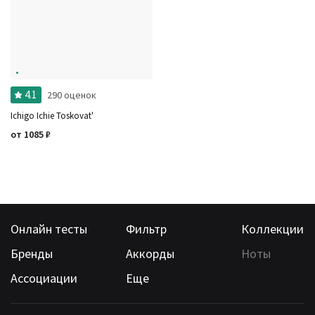
Ноты
Ароматы за последние годы
Бренды
Время года
Страна производитель
4.1
290 оценок
Ichigo Ichie Toskovat'
от
1085
₽
Онлайн тесты
Фильтр
Коллекции
Бренды
Аккорды
Ноты
Ассоциации
Еще