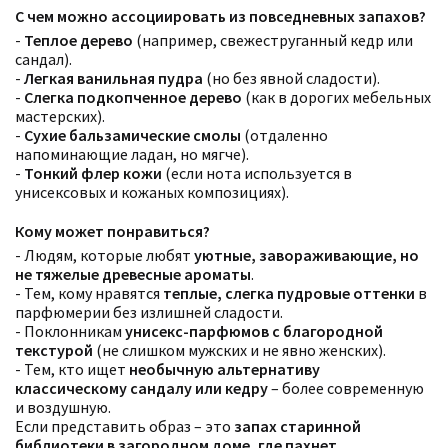
С чем можно ассоциировать из повседневных запахов?
-
Теплое дерево
(например, свежеструганный кедр или
сандал).
-
Легкая ванильная пудра
(но без явной сладости).
-
Слегка подкопченное дерево
(как в дорогих мебельных
мастерских).
-
Сухие бальзамические смолы
(отдаленно
напоминающие ладан, но мягче).
-
Тонкий флер кожи
(если нота используется в
унисексовых и кожаных композициях).
Кому может понравиться?
- Людям, которые любят
уютные, завораживающие, но
не тяжелые древесные ароматы
.
- Тем, кому нравятся
теплые, слегка пудровые оттенки
в
парфюмерии без излишней сладости.
- Поклонникам
унисекс-парфюмов с благородной
текстурой
(не слишком мужских и не явно женских).
- Тем, кто ищет
необычную альтернативу
классическому сандалу или кедру
– более современную
и воздушную.
Если представить образ – это
запах старинной
библиотеки в загородном доме, где пахнет