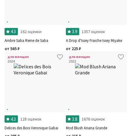
4.3
3.9
162 оценки
1357 оценок
Ambre Saba Reine de Saba
A Drop d'Issey Fraiche Issey Miyake
от
565
₽
от
225
₽
Фильтры
Сбросить все
Для кого
для женщин
для женщин
Рейтинг
2024
2022
Количество оценок
Сбросить
Цена
Сбросить
Шлейф
Стойкость
Сбросить
Аккорды
Семейство
Ноты
Ароматы за последние годы
Год производства
Сбросить
Бренды
Время года
4.3
3.8
128 оценок
1676 оценок
Страна производитель
Delices des Bois Veronique Gabai
Mod Blush Ariana Grande