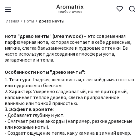
Главная
Ноты
древо мечты
Нота "древо мечты" (Dreamwood)
– это современная
парфюмерная нота, которая сочетает в себе древесные,
мягкие, слегка бальзамические и пудровые оттенки. Ее
часто используют для создания атмосферы уюта,
загадочности и тепла.
Особенности ноты "древо мечты":
1.
Текстура:
Гладкая, шелковистая, с легкой дымчатостью
или пудровым отблеском.
2.
Характер:
Умеренно сладковатый, но не приторный,
напоминает теплое дерево, слегка приправленное
ванилью или тонкой пряностью.
3.
Эффект в аромате:
- Добавляет глубину и уют.
- Смягчает резкие аккорды (например, резкие древесные
или кожаные ноты).
- Создает ощущение тепла, как у камина в зимний вечер.