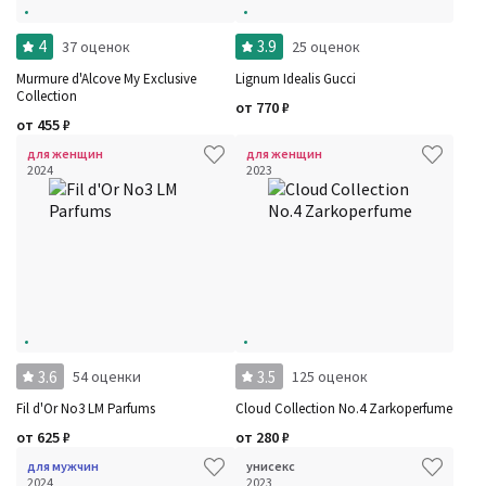
4
3.9
37 оценок
25 оценок
Murmure d'Alcove My Exclusive
Lignum Idealis Gucci
Collection
от
770
₽
от
455
₽
для женщин
для женщин
2024
2023
3.6
3.5
54 оценки
125 оценок
Fil d'Or No3 LM Parfums
Cloud Collection No.4 Zarkoperfume
от
625
₽
от
280
₽
для мужчин
унисекс
2024
2023