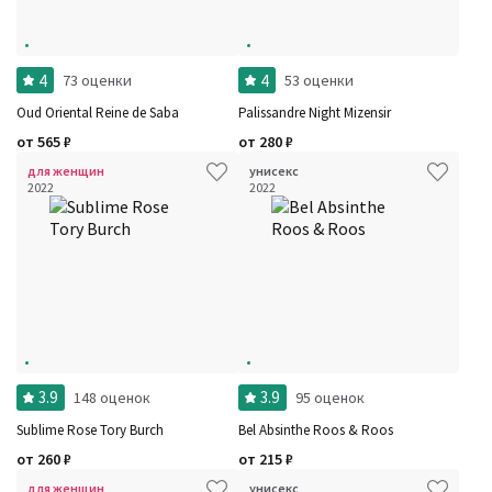
4
4
73 оценки
53 оценки
Oud Oriental Reine de Saba
Palissandre Night Mizensir
от
565
₽
от
280
₽
для женщин
унисекс
2022
2022
3.9
3.9
148 оценок
95 оценок
Sublime Rose Tory Burch
Bel Absinthe Roos & Roos
от
260
₽
от
215
₽
для женщин
унисекс