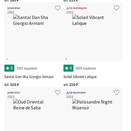
от
285
₽
от
215
₽
унисекс
для женщин
2022
2022
4
4
592 оценки
609 оценок
Santal Dan Sha Giorgio Armani
Soleil Vibrant Lalique
от
310
₽
от
210
₽
унисекс
для мужчин
2022
2023