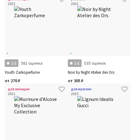
2022
2022
3.6
3.6
581 оценка
535 оценок
Youth Zarkoperfume
Noir by Night Atelier des Ors
от
270
₽
от
305
₽
для женщин
для мужчин
2021
2025