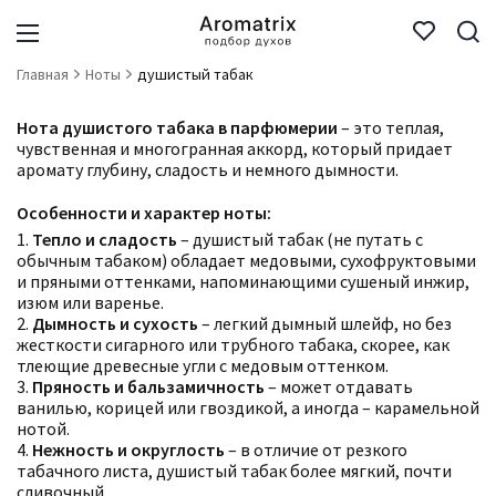
Главная
Ноты
душистый табак
Нота душистого табака в парфюмерии
– это теплая,
чувственная и многогранная аккорд, который придает
аромату глубину, сладость и немного дымности.
Особенности и характер ноты:
1.
Тепло и сладость
– душистый табак (не путать с
обычным табаком) обладает медовыми, сухофруктовыми
и пряными оттенками, напоминающими сушеный инжир,
изюм или варенье.
2.
Дымность и сухость
– легкий дымный шлейф, но без
жесткости сигарного или трубного табака, скорее, как
тлеющие древесные угли с медовым оттенком.
3.
Пряность и бальзамичность
– может отдавать
ванилью, корицей или гвоздикой, а иногда – карамельной
нотой.
4.
Нежность и округлость
– в отличие от резкого
табачного листа, душистый табак более мягкий, почти
сливочный.