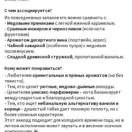
С чем ассоциируется?
Из повседневных запахов его можно сравнить с:
-
Медовыми пряниками
с легкой жженой карамелью.
-
Сушеным инжиром и черносливом
(если нота
фруктовая).
-
Ароматом десертного вина
(портвейн, херес).
-
Чайной заваркой
(особенно пуэра) с медовым
послевкусием.
-
Сладкой древесной стружкой
, пропитанной ванилью.
Фильтры
Сбросить все
Кому может понравиться?
Для кого
- Любителям
ориентальных и пряных ароматов
(но без
Аккорды
тяжести).
Семейство
- Тем, кто ценит
уютные, медово-дымные
аккорды.
Ноты
- Ценителям
унисекс-парфюмерии
– нота балансирует
Ароматы за последние годы
между сладостью и благородной сухостью.
Бренды
Время года
- Тем, кто ищет
небанальную альтернативу ванили и
Страна производитель
корице
– душистый табак дает похожую теплоту, но с
более сложным характером.
Этот аккорд подходит для холодного времени года, но в
легком исполнении может звучать и в весенне-осенних
композициях. 💫