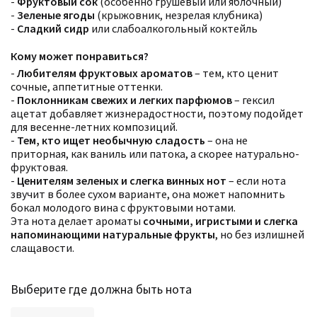
-
Фруктовый сок
(особенно грушевый или яблочный)
-
Зеленые ягоды
(крыжовник, незрелая клубника)
-
Сладкий сидр
или слабоалкогольный коктейль
Кому может понравиться?
-
Любителям фруктовых ароматов
– тем, кто ценит
сочные, аппетитные оттенки.
-
Поклонникам свежих и легких парфюмов
– гексил
ацетат добавляет жизнерадостности, поэтому подойдет
для весенне-летних композиций.
-
Тем, кто ищет необычную сладость
– она не
Фильтры
Сбросить все
приторная, как ваниль или патока, а скорее натурально-
Для кого
фруктовая.
Аккорды
Семейство
-
Ценителям зеленых и слегка винных нот
– если нота
Ноты
звучит в более сухом варианте, она может напомнить
Ароматы за последние годы
бокал молодого вина с фруктовыми нотами.
Бренды
Эта нота делает ароматы
сочными, игристыми и слегка
Время года
напоминающими натуральные фрукты
, но без излишней
Страна производитель
слащавости.
Выберите где должна быть нота