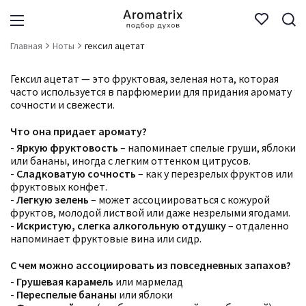
Главная
Ноты
гексил ацетат
Гексил ацетат — это фруктовая, зеленая нота, которая
часто используется в парфюмерии для придания аромату
сочности и свежести.
Что она придает аромату?
-
Яркую фруктовость
– напоминает спелые груши, яблоки
или бананы, иногда с легким оттенком цитрусов.
-
Сладковатую сочность
– как у перезрелых фруктов или
фруктовых конфет.
-
Легкую зелень
– может ассоциироваться с кожурой
фруктов, молодой листвой или даже незрелыми ягодами.
-
Искристую, слегка алкогольную отдушку
– отдаленно
напоминает фруктовые вина или сидр.
С чем можно ассоциировать из повседневных запахов?
-
Грушевая карамель
или мармелад
-
Переспелые бананы
или яблоки