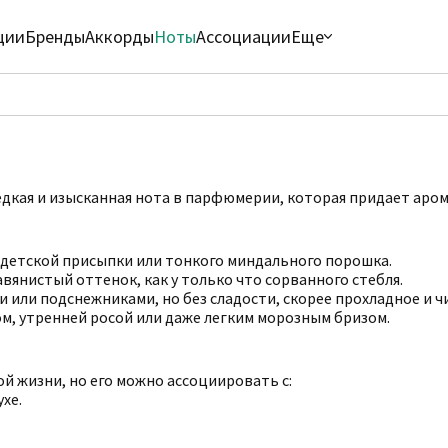
ции
Бренды
Аккорды
Ноты
Ассоциации
Еще
редкая и изысканная нота в парфюмерии, которая придает аро
детской присыпки или тонкого миндального порошка.
вянистый оттенок, как у только что сорванного стебля.
 или подснежниками, но без сладости, скорее прохладное и ч
м, утренней росой или даже легким морозным бризом.
й жизни, но его можно ассоциировать с:
хе.