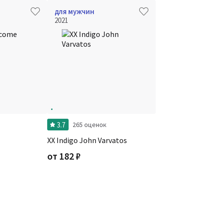
для мужчин
2021
3.7
265 оценок
XX Indigo John Varvatos
от
182
₽