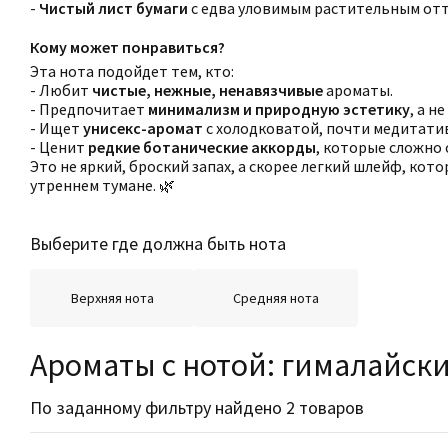
-
Чистый лист бумаги
с едва уловимым растительным от
Кому может понравиться?
Эта нота подойдет тем, кто:
- Любит
чистые, нежные, ненавязчивые
ароматы.
- Предпочитает
минимализм и природную эстетику
, а н
- Ищет
унисекс-аромат
с холодковатой, почти медитати
- Ценит
редкие ботанические аккорды
, которые сложно
Это не яркий, броский запах, а скорее легкий шлейф, кот
утреннем тумане. 🌿
Выберите где должна быть нота
Верхняя нота
Средняя нота
Ароматы с нотой: гималайск
По заданному фильтру найдено 2 товаров