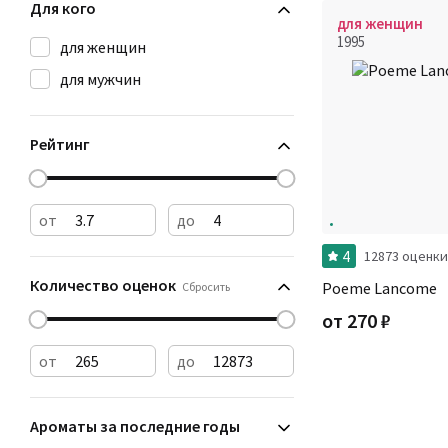
Для кого
для женщин
1995
для женщин
для мужчин
Рейтинг
от
до
4
12873 оценки
Количество оценок
Poeme Lancome
Сбросить
от
270
₽
от
до
Ароматы за последние годы