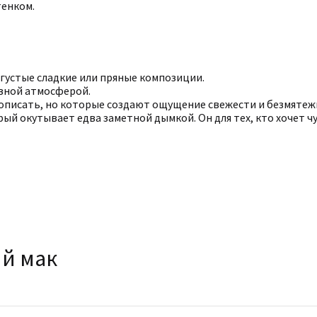
тенком.
е густые сладкие или пряные композиции.
вной атмосферой.
 описать, но которые создают ощущение свежести и безмятеж
орый окутывает едва заметной дымкой. Он для тех, кто хочет ч
ий мак