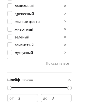
ванильный
древесный
желтые цветы
животный
зеленый
землистый
мускусный
мягкий пряный
Показать все
пудровый
розовый
Шлейф
Сбросить
от
до