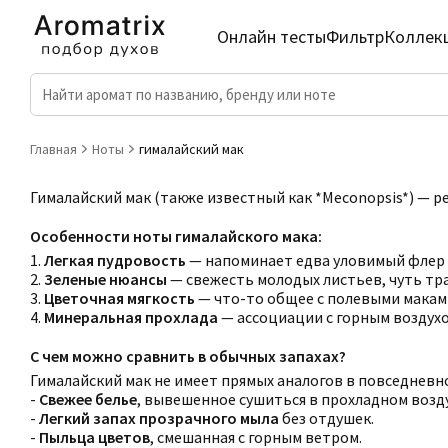
Онлайн тесты
Фильтр
Коллек
Главная
Ноты
гималайский мак
Гималайский мак (также известный как *Meconopsis*) — 
Особенности ноты гималайского мака:
1.
Легкая пудровость
— напоминает едва уловимый флер 
2.
Зеленые нюансы
— свежесть молодых листьев, чуть тра
3.
Цветочная мягкость
— что-то общее с полевыми маками
4.
Минеральная прохлада
— ассоциации с горным воздухо
С чем можно сравнить в обычных запахах?
Гималайский мак не имеет прямых аналогов в повседневно
-
Свежее белье
, вывешенное сушиться в прохладном возду
-
Легкий запах прозрачного мыла
без отдушек.
-
Пыльца цветов
, смешанная с горным ветром.