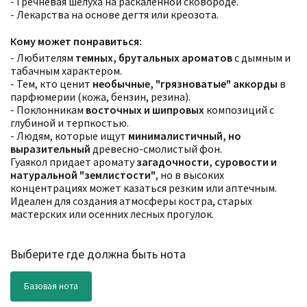
- Гречневая шелуха на раскаленной сковороде.
- Лекарства на основе дегтя или креозота.
Кому может понравиться:
- Любителям
темных, брутальных ароматов
с дымным и
табачным характером.
- Тем, кто ценит
необычные, "грязноватые" аккорды
в
парфюмерии (кожа, бензин, резина).
- Поклонникам
восточных и шипровых
композиций с
глубиной и терпкостью.
Фильтры
Сбросить все
- Людям, которые ищут
минималистичный, но
Для кого
выразительный
древесно-смолистый фон.
Аккорды
Семейство
Гуаякол придает аромату
загадочности, суровости и
Ноты
натуральной "землистости"
, но в высоких
Ароматы за последние годы
концентрациях может казаться резким или аптечным.
Бренды
Идеален для создания атмосферы костра, старых
Время года
мастерских или осенних лесных прогулок.
Страна производитель
Выберите где должна быть нота
Базовая нота