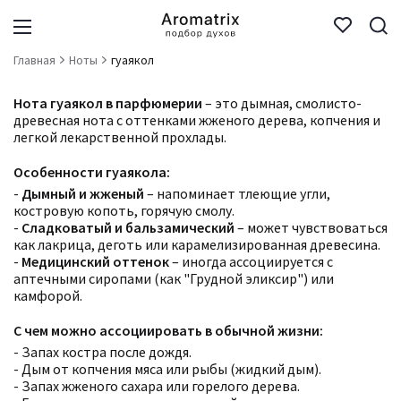
Главная
Ноты
гуаякол
Нота гуаякол в парфюмерии
– это дымная, смолисто-
древесная нота с оттенками жженого дерева, копчения и
легкой лекарственной прохлады.
Особенности гуаякола:
-
Дымный и жженый
– напоминает тлеющие угли,
костровую копоть, горячую смолу.
-
Сладковатый и бальзамический
– может чувствоваться
как лакрица, деготь или карамелизированная древесина.
-
Медицинский оттенок
– иногда ассоциируется с
аптечными сиропами (как "Грудной эликсир") или
камфорой.
С чем можно ассоциировать в обычной жизни:
- Запах костра после дождя.
- Дым от копчения мяса или рыбы (жидкий дым).
- Запах жженого сахара или горелого дерева.