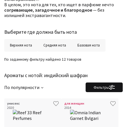
В целом, это нота для тех, кто ищет в парфюме нечто
согревающее, загадочное и благородное
— без
излишней экстравагантности.
Выберите где должна быть нота
Верхняя нота
Средняя нота
Базовая нота
По заданному фильтру найдено 12 товаров
Ароматы с нотой: индийский шафран
По популярности
Фильтры
Фильтры
Сбросить все
Для кого
Рейтинг
унисекс
для женщин
Количество оценок
Сбросить
2020
2014
Цена
Сбросить
Шлейф
Сбросить
Стойкость
Сбросить
Аккорды