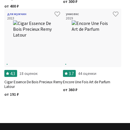
от
300
₽
от
400
₽
для мужчин
унисекс
2013
2019
4.3
3.7
18 оценок
44 оценки
Cigar Essence De Bois Precieux Remy
Encore Une Fois Art de Parfum
Latour
от
360
₽
от
191
₽