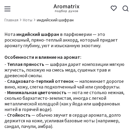
Главная
Ноты
индийский шафран
Нота
индийский шафран
в парфюмерии — это
роскошный, пряно-теплый аккорд, который придает
аромату глубину, уют и изысканную экзотику.
Особенности и влияние на аромат:
-
Теплая пряность
— шафран дарит композиции мягкую
жгучесть, похожую на смесь меда, сушеных трав и
древесной смолы.
-
Сладковато-терпкий оттенок
— напоминает дорогое
вино, кожу, слегка подкопченный чай или сухофрукты.
-
Минимальная цветочность
— нота не столько нежная,
сколько бархатисто-землистая, иногда с легкой
металлической холодцой (как у йода или шафрановых
нитей в горячей воде).
-
Стойкость
— обычно звучит в сердце аромата, долго
держится на коже, усиливая базовые ноты (например,
сандал, пачули, амбра).