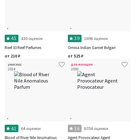
Семейство
Ноты
Ароматы за последние годы
Год производства
Сбросить
Бренды
Время года
Страна производитель
4.5
3.9
430 оценок
1696 оценок
Reef 33 Reef Perfumes
Omnia Indian Garnet Bvlgari
от
210
₽
от
525
₽
унисекс
для женщин
2024
2000
4.1
3.6
64 оценки
6704 оценки
Blood of River Nile Anomalous
Agent Provocateur Agent