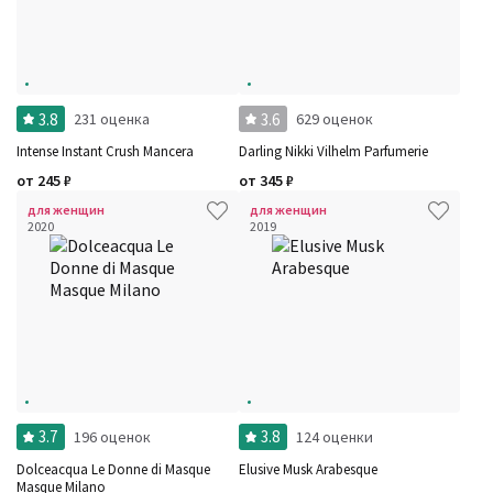
3.8
3.6
231 оценка
629 оценок
Intense Instant Crush Mancera
Darling Nikki Vilhelm Parfumerie
от
245
₽
от
345
₽
для женщин
для женщин
2020
2019
3.7
3.8
196 оценок
124 оценки
Dolceacqua Le Donne di Masque
Elusive Musk Arabesque
Masque Milano