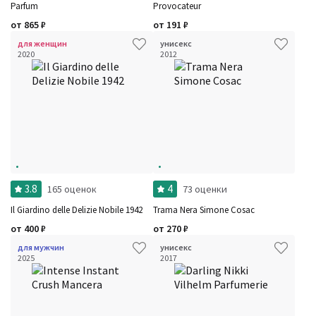
Parfum
Provocateur
от
865
₽
от
191
₽
для женщин
унисекс
2020
2012
3.8
4
165 оценок
73 оценки
Il Giardino delle Delizie Nobile 1942
Trama Nera Simone Cosac
от
400
₽
от
270
₽
для мужчин
унисекс
2025
2017