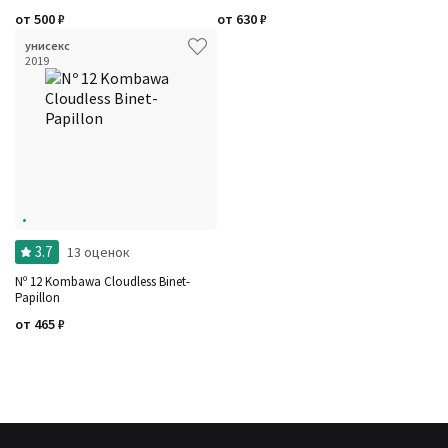
от
500
₽
от
630
₽
унисекс
2019
3.7
13 оценок
Nº 12 Kombawa Cloudless Binet-
Papillon
от
465
₽