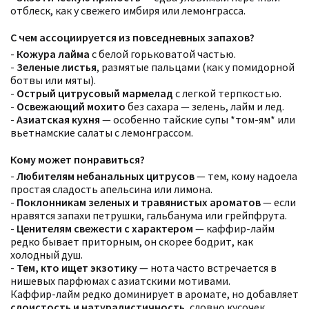
отблеск, как у свежего имбиря или лемонграсса.
С чем ассоциируется из повседневных запахов?
-
Кожура лайма
с белой горьковатой частью.
-
Зеленые листья
, размятые пальцами (как у помидорной
ботвы или мяты).
-
Острый цитрусовый мармелад
с легкой терпкостью.
-
Освежающий мохито
без сахара — зелень, лайм и лед.
-
Азиатская кухня
— особенно тайские супы *том-ям* или
вьетнамские салаты с лемонграссом.
Кому может понравиться?
-
Любителям небанальных цитрусов
— тем, кому надоела
простая сладость апельсина или лимона.
-
Поклонникам зеленых и травянистых ароматов
— если
нравятся запахи петрушки, гальбанума или грейпфрута.
-
Ценителям свежести с характером
— каффир-лайм
редко бывает приторным, он скорее бодрит, как
холодный душ.
-
Тем, кто ищет экзотику
— нота часто встречается в
нишевых парфюмах с азиатскими мотивами.
Каффир-лайм редко доминирует в аромате, но добавляет
слоистость и натуралистичность
, словно кусочек