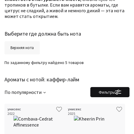
Фильтры
Сбросить все
тропиков в бутылке. Если вам нравятся ароматы, где
Для кого
цитрус не сладкий, а живой и немного дикий — эта нота
Рейтинг
может стать открытием.
Количество оценок
Сбросить
Цена
Сбросить
Шлейф
Сбросить
Выберите где должна быть нота
Стойкость
Сбросить
Аккорды
Семейство
Верхняя нота
Ноты
Ароматы за последние годы
Год производства
Сбросить
По заданному фильтру найдено 5 товаров
Бренды
Время года
Страна производитель
Ароматы с нотой: каффир-лайм
По популярности
Фильтры
унисекс
унисекс
2022
2025