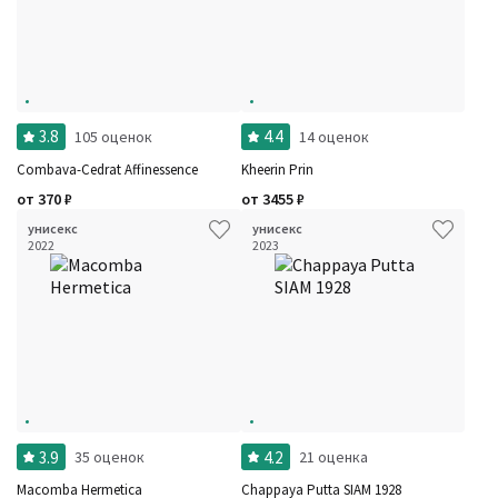
3.8
4.4
105 оценок
14 оценок
Combava-Cedrat Affinessence
Kheerin Prin
от
370
₽
от
3455
₽
унисекс
унисекс
2022
2023
3.9
4.2
35 оценок
21 оценка
Macomba Hermetica
Chappaya Putta SIAM 1928