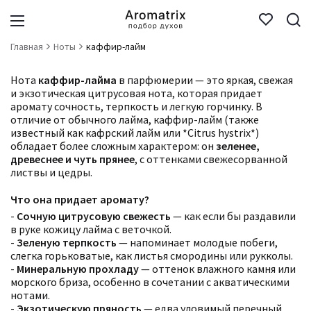
Главная
Ноты
каффир-лайм
Нота
каффир-лайма
в парфюмерии — это яркая, свежая
и экзотическая цитрусовая нота, которая придает
аромату сочность, терпкость и легкую горчинку. В
отличие от обычного лайма, каффир-лайм (также
известный как кафрский лайм или *Citrus hystrix*)
обладает более сложным характером: он
зеленее,
древеснее и чуть прянее
, с оттенками свежесорванной
листвы и цедры.
Что она придает аромату?
-
Сочную цитрусовую свежесть
— как если бы раздавили
в руке кожицу лайма с веточкой.
-
Зеленую терпкость
— напоминает молодые побеги,
слегка горьковатые, как листья смородины или рукколы.
-
Минеральную прохладу
— оттенок влажного камня или
морского бриза, особенно в сочетании с акватическими
нотами.
-
Экзотическую пряность
— едва уловимый перечный