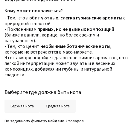
Кому может понравиться?
- Тем, кто любит
уютные, слегка гурманские ароматы
с
природной теплотой.
- Поклонникам
пряных, но не дымных композиций
(ближе к ванили, корице, но более свежим и
натуральным).
- Тем, кто ценит
необычные ботанические ноты
,
Фильтры
Сбросить все
которые не встречаются в масс-маркете.
Для кого
Этот аккорд подойдет для осенне-зимних ароматов, но в
Рейтинг
легкой интерпретации может звучать и в весенних
Количество оценок
Сбросить
Цена
композициях, добавляя им глубины и натуральной
Сбросить
Шлейф
Сбросить
сладости.
Стойкость
Сбросить
Аккорды
Семейство
Выберите где должна быть нота
Ноты
Ароматы за последние годы
Год производства
Сбросить
Верхняя нота
Средняя нота
Бренды
Время года
Страна производитель
По заданному фильтру найдено 2 товаров