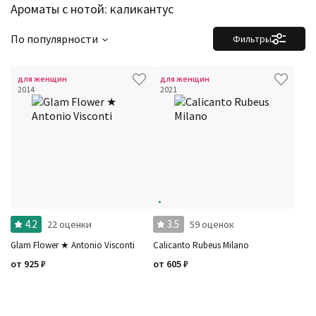
Ароматы с нотой: каликантус
По популярности
Фильтры
для женщин
для женщин
2014
2021
4.2
3.5
22 оценки
59 оценок
Glam Flower ★ Antonio Visconti
Calicanto Rubeus Milano
от
925
₽
от
605
₽