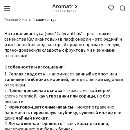
Главная
Ноты
каликантус
Нота
каликантуса
(или *Calycanthus* – растения из
семейства Каликантовых) в парфюмерии – это редкий и
изысканный аккорд, который придает аромату теплую,
пряно-древесную сладость с фруктовыми и винными
оттенками.
Особенности и ассоциации:
1.
Теплая сладость
– напоминает
винный компот
или
запеченные яблоки с корицей
, иногда с легким медовым
оттенком.
2.
Пряно-древесная основа
– схожа с мягкой корой,
слегка терпкой, как у
гвоздики или корицы
, но без
резкости.
3.
Фруктово-цветочные нюансы
– может отдаленно
напоминать
переспелую клубнику
,
сушеный инжир
или
даже
чайный мускат
.
4.
Легкая винная терпкость
– как у
красного вина
,
выдержанного в дубовых бочках.