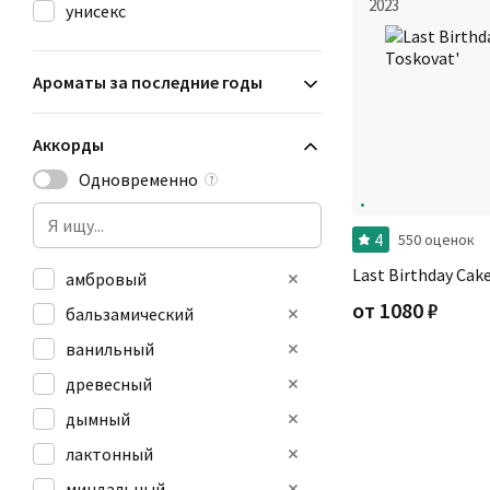
2023
унисекс
Ароматы за последние годы
Аккорды
Одновременно
?
4
550 оценок
Last Birthday Cak
амбровый
от
1080
₽
бальзамический
ванильный
древесный
дымный
лактонный
миндальный