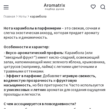
Главная
Ноты
карамбола
Нота карамболы в парфюмерии
– это свежая, сочная и
слегка экзотическая аккорд, которая придает аромату
яркость и динамичность.
Особенности и характер:
-
Вкусо-ароматический профиль:
Карамбола (или
"звездный фрукт") имеет кисло-сладкий, освежающий
запах, напоминающий микс зеленого яблока, крыжовника,
цитрусов (например, лайма) с легкими цветочными и
травяными оттенками.
-
Эффект в парфюме:
Добавляет
игривую свежесть
,
водянистую прозрачность
и
фруктовую
насыщенность
, но без приторности. Часто используется
в
унисексовых
и
летних
ароматах для создания ощущения
прохлады и легкости.
С чем ассоциируется в повседневности?