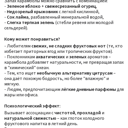
Запах карамболы можно сравнить с комбинацией:
-
Зеленое яблоко
+
свежесрезанный огурец
,
-
Недозрелый крыжовник
с легкой кислинкой,
-
Сок лайма
, разбавленный минеральной водой,
-
Слегка терпкая зелень
(стебли ревеня или молодой
сельдерей).
Кому может понравиться?
- Любителям
свежих, не сладких фруктовых нот
(те, кто
избегает приторных ягод или тропических фруктов).
- Поклонникам
акватических
и
зеленых
ароматов –
карамбола добавляет натуральности, не превращая запах
в "химический" океан.
- Тем, кто ищет
необычную альтернативу цитрусам
–
она даёт похожую бодрость, но более "влажную" и
мягкую.
- Людям, предпочитающим
лёгкие дневные парфюмы
для
жары или офиса.
Психологический эффект:
Вызывает ассоциации с
чистотой
,
прохладой
и
натуральной свежестью
– как глоток холодного
фруктового напитка в летний день.