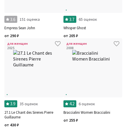
3.6
3.7
151 оценка
65 оценок
Empress Sean John
Whisper Ghost
от
290
₽
от
205
₽
для женщин
для женщин
2025
2008
3.9
4.2
35 оценок
6 оценок
27.1 Le Chant des Sirenes Pierre
Braccialini Women Braccialini
Guillaume
от
255
₽
от
430
₽