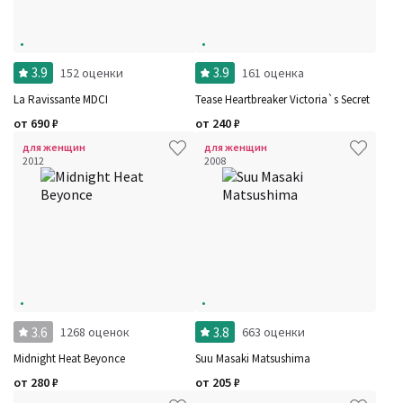
3.9
3.9
152 оценки
161 оценка
La Ravissante MDCI
Tease Heartbreaker Victoria`s Secret
от
690
₽
от
240
₽
для женщин
для женщин
2012
2008
3.6
3.8
1268 оценок
663 оценки
Midnight Heat Beyonce
Suu Masaki Matsushima
от
280
₽
от
205
₽