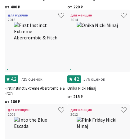
Шлейф
Сбросить
от
400
₽
от
220
₽
Стойкость
Сбросить
для мужчин
для женщин
Аккорды
2018
2014
Семейство
Ноты
Ароматы за последние годы
Год производства
Сбросить
Бренды
Время года
Страна производитель
4.2
4.2
729 оценок
576 оценок
First Instinct Extreme Abercrombie &
Onika Nicki Minaj
Fitch
от
215
₽
от
186
₽
для женщин
для женщин
2006
2012