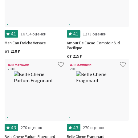
4.1
4.1
16714 оценки
1273 оценки
Man Eau Fraiche Versace
Amour De Cacao Comptoir Sud
Pacifique
от
210
₽
от
215
₽
для женщин
для женщин
2018
2018
Фильтры
Сбросить все
Для кого
4.3
4.3
270 оценок
270 оценок
Рейтинг
Количество оценок
Сбросить
Belle Cherie Parfum Fragonard
Belle Cherie Fragonard
Цена
Сбросить