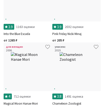
3.9
3.9
1163 оценки
2032 оценки
Into the Blue Escada
Pink Friday Nicki Minaj
от
1265
₽
от
205
₽
для женщин
унисекс
2006
2019
4
3.8
712 оценки
1491 оценка
Magical Moon Hanae Mori
Chameleon Zoologist