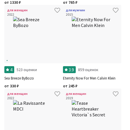
от
1330
₽
от
765
₽
для женщин
для мужчин
2022
2015
4
3.9
523 оценки
859 оценок
Sea Breeze ByBozo
Eternity Now For Men Calvin Klein
от
330
₽
от
245
₽
для женщин
для женщин
2022
2019