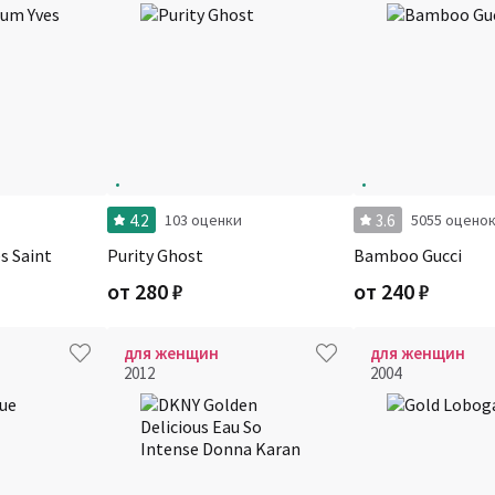
4.2
3.6
103 оценки
5055 оцено
s Saint
Purity Ghost
Bamboo Gucci
от
280
₽
от
240
₽
для женщин
для женщин
2012
2004