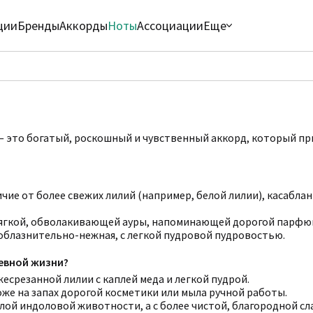
ции
Бренды
Аккорды
Ноты
Ассоциации
Еще
 — это богатый, роскошный и чувственный аккорд, который пр
ичие от более свежих лилий (например, белой лилии), касабл
ягкой, обволакивающей ауры, напоминающей дорогой парфю
 соблазнительно-нежная, с легкой пудровой пудровостью.
невной жизни?
жесрезанной лилии с каплей меда и легкой пудрой.
оже на запах дорогой косметики или мыла ручной работы.
желой индоловой животности, а с более чистой, благородной с