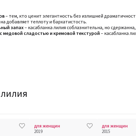
ов
– тем, кто ценит элегантность без излишней драматичност
она добавляет теплоту и бархатистость.
ьный запах
– касабланка лилия соблазнительна, но сдержанна
с медовой сладостью и кремовой текстурой
– касабланка ли
 лилия
для женщин
для женщин
2019
2015