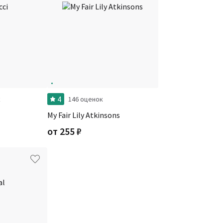
4
к
146 оценок
My Fair Lily Atkinsons
от
255
₽