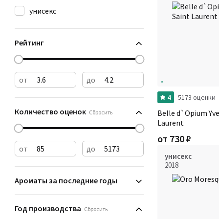
унисекс
Рейтинг
от
до
4
5173 оценки
Количество оценок
Belle d`Opium Yve
Сбросить
Laurent
от
730
₽
от
до
унисекс
2018
Ароматы за последние годы
Год производства
Сбросить