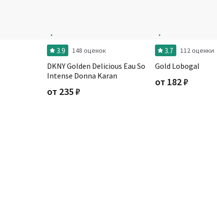
3.9
3.7
148 оценок
112 оценки
DKNY Golden Delicious Eau So
Gold Lobogal
Intense Donna Karan
от
182
₽
от
235
₽