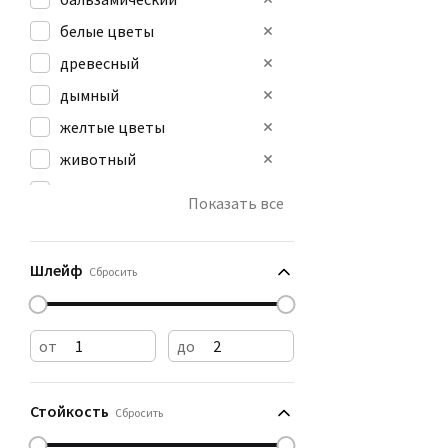
белые цветы
древесный
дымный
желтые цветы
животный
зеленый
Показать все
землистый
ирис
Шлейф
Сбросить
от
до
Стойкость
Сбросить