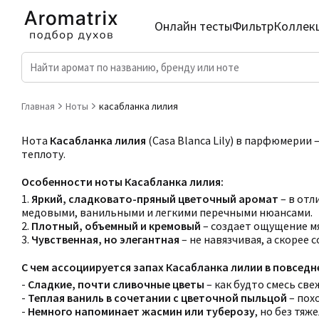
Онлайн тесты
Фильтр
Коллек
Главная
Ноты
касабланка лилия
Нота
Касабланка лилия
(Casa Blanca Lily) в парфюмерии
теплоту.
Особенности ноты Касабланка лилия:
1.
Яркий, сладковато-пряный цветочный аромат
– в отл
медовыми, ванильными и легкими перечными нюансами.
2.
Плотный, объемный и кремовый
– создает ощущение м
3.
Чувственная, но элегантная
– не навязчивая, а скорее
С чем ассоциируется запах Касабланка лилии в повсед
-
Сладкие, почти сливочные цветы
– как будто смесь све
-
Теплая ваниль в сочетании с цветочной пыльцой
– пох
-
Немного напоминает жасмин или туберозу
, но без тя