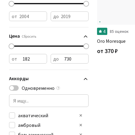
от
до
4
85 оценок
Цена
Сбросить
Oro Moresque
от
370
₽
от
до
Аккорды
Одновременно
?
акватический
амбровый
бальзамический