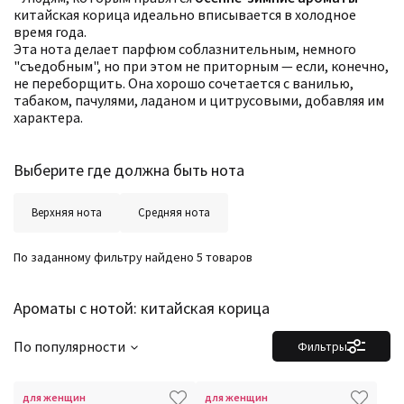
китайская корица идеально вписывается в холодное
время года.
Фильтры
Сбросить все
Для кого
Эта нота делает парфюм соблазнительным, немного
Рейтинг
"съедобным", но при этом не приторным — если, конечно,
Количество оценок
Сбросить
не переборщить. Она хорошо сочетается с ванилью,
Цена
Сбросить
табаком, пачулями, ладаном и цитрусовыми, добавляя им
Шлейф
Сбросить
характера.
Стойкость
Сбросить
Аккорды
Семейство
Выберите где должна быть нота
Ноты
Ароматы за последние годы
Год производства
Сбросить
Верхняя нота
Средняя нота
Бренды
Время года
Страна производитель
По заданному фильтру найдено 5 товаров
Ароматы с нотой: китайская корица
По популярности
Фильтры
для женщин
для женщин