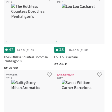
2017
1987
4.2
3.8
477 оценок
10752 оценки
The Ruthless Countess Dorothea
Lou Lou Cacharel
Penhaligon's
от
230
₽
от
2070
₽
унисекс
для женщин
2017
2017