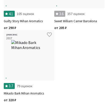
4.1
3.6
105 оценок
357 оценок
Guilty Story Mihan Aromatics
Sweet William Carner Barcelona
от
290
₽
от
205
₽
унисекс
2017
3.7
79 оценок
Mikado Bark Mihan Aromatics
от
320
₽