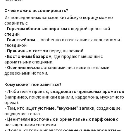
С чем можно ассоциировать?
Из повседневных запахов китайскую корицу можно
сравнить с:
-
Горячим яблочным пирогом
с щедрой щепоткой
специй.
-
Глинтвейном
— особенно в сочетании с апельсином и
гвоздикой.
-
Пряничным тестом
перед выпечкой.
-
Восточным базаром
, где продают мешочки с
ароматными специями.
-
Осенним лесом
с опавшими листьями и теплыми
древесными нотами.
Кому может понравиться?
- Любителям
пряных, сладковато-древесных ароматов
(например, поклонникам ванили, кардамона, мускатного
ореха).
- Тем, кто ищет
уютные, "вкусные" запахи
, создающие
ощущение тепла.
- Ценителям
восточных и ориентальных парфюмов
с
насыщенными специями.
- Людям, которым нравятся
осенне-зимние ароматы
—