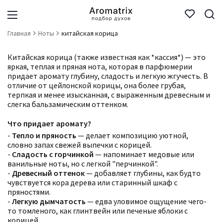
Главная
Ноты
китайская корица
Китайская корица (также известная как *кассия*) — это
яркая, теплая и пряная нота, которая в парфюмерии
придает аромату глубину, сладость и легкую жгучесть. В
отличие от цейлонской корицы, она более грубая,
терпкая и менее изысканная, с выраженным древесным и
слегка бальзамическим оттенком.
Что придает аромату?
-
Тепло и пряность
— делает композицию уютной,
словно запах свежей выпечки с корицей.
-
Сладость с горчинкой
— напоминает медовые или
ванильные ноты, но с легкой "перчинкой".
-
Древесный оттенок
— добавляет глубины, как будто
чувствуется кора дерева или старинный шкаф с
пряностями.
-
Легкую дымчатость
— едва уловимое ощущение чего-
то томленого, как глинтвейн или печеные яблоки с
корицей.