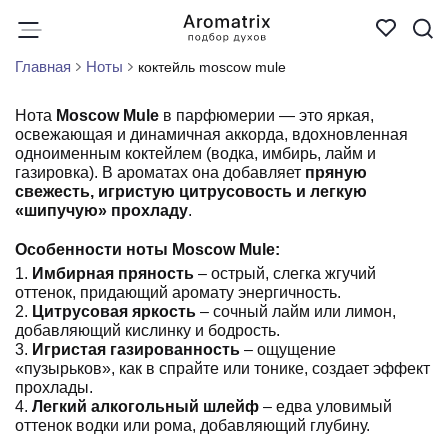
Главная
Ноты
коктейль moscow mule
Нота
Moscow Mule
в парфюмерии — это яркая,
освежающая и динамичная аккорда, вдохновленная
одноименным коктейлем (водка, имбирь, лайм и
газировка). В ароматах она добавляет
пряную свежесть,
игристую цитрусовость и легкую «шипучую» прохладу
.
Особенности ноты Moscow Mule:
1.
Имбирная пряность
– острый, слегка жгучий оттенок,
придающий аромату энергичность.
2.
Цитрусовая яркость
– сочный лайм или лимон,
добавляющий кислинку и бодрость.
3.
Игристая газированность
– ощущение «пузырьков»,
как в спрайте или тонике, создает эффект прохлады.
4.
Легкий алкогольный шлейф
– едва уловимый оттенок
водки или рома, добавляющий глубину.
С чем ассоциируется?