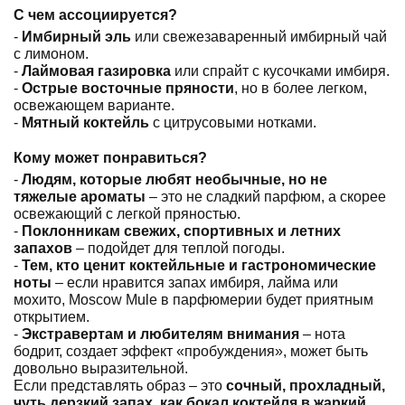
-
Имбирный эль
или свежезаваренный имбирный чай с
лимоном.
-
Лаймовая газировка
или спрайт с кусочками имбиря.
-
Острые восточные пряности
, но в более легком,
освежающем варианте.
-
Мятный коктейль
с цитрусовыми нотками.
Кому может понравиться?
-
Людям, которые любят необычные, но не тяжелые
ароматы
– это не сладкий парфюм, а скорее освежающий
с легкой пряностью.
-
Поклонникам свежих, спортивных и летних запахов
–
подойдет для теплой погоды.
-
Тем, кто ценит коктейльные и гастрономические ноты
– если нравится запах имбиря, лайма или мохито, Moscow
Mule в парфюмерии будет приятным открытием.
-
Экстравертам и любителям внимания
– нота бодрит,
создает эффект «пробуждения», может быть довольно
выразительной.
Если представлять образ – это
сочный, прохладный,
чуть дерзкий запах, как бокал коктейля в жаркий день:
искристый, пряный и неуловимый
.